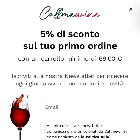
Salta al contenuto principale
Descrivi cosa stai cercando
5% di sconto
sul tuo primo ordine
Ottimo
con un carrello minimo di 69,00 €
4,5
/5
2.559
Iscriviti alla nostra Newsletter per ricevere
recensioni
ogni giorno sconti, promozioni e novità!
Le nostre recensioni a 4 e 5 stelle.
Clicca qui per leggerle tutte >
Email
Precedente
Successivo
Consensi opzionali per ricevere comunica
Accetto di ricevere newsletter e
Oggi
comunicazioni promozionali da Callmewine,
Il catalogo offre moltissime possibilità di scelta tra tanti
come richiesto dalla
Politica sulla