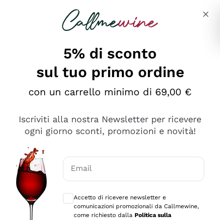
Salta al contenuto principale
Descrivi cosa stai cercando
5% di sconto
sul tuo primo ordine
Ottimo
con un carrello minimo di 69,00 €
4,5
/5
2.551
Iscriviti alla nostra Newsletter per ricevere
recensioni
ogni giorno sconti, promozioni e novità!
Le nostre recensioni a 4 e 5 stelle.
Clicca qui per leggerle tutte >
Email
Precedente
Successivo
Consensi opzionali per ricevere comunica
Accetto di ricevere newsletter e
Oggi
comunicazioni promozionali da Callmewine,
Perfetti e attenti al cliente
come richiesto dalla
Politica sulla