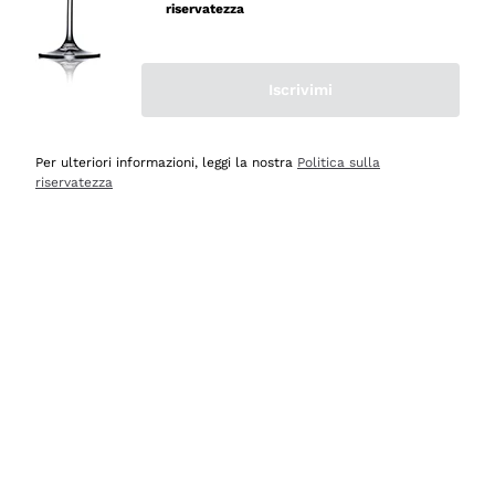
velocissima
riservatezza
Acquirente verificato
Iscrivimi
Ieri
Perfetti e attenti al cliente
Per ulteriori informazioni, leggi la nostra
Politica sulla
riservatezza
Acquirente verificato
2 Giorni Fa
Semplice nell'uso, puntuali e veloci.
Acquirente verificato
2 Giorni Fa
Ottima come sempre!