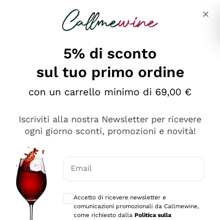
Salta al contenuto principale
Descrivi cosa stai cercando
5% di sconto
sul tuo primo ordine
Ottimo
con un carrello minimo di 69,00 €
4,5
/5
2.552
Iscriviti alla nostra Newsletter per ricevere
recensioni
ogni giorno sconti, promozioni e novità!
Le nostre recensioni a 4 e 5 stelle.
Clicca qui per leggerle tutte >
Email
Precedente
Successivo
Consensi opzionali per ricevere comunica
Accetto di ricevere newsletter e
Oggi
comunicazioni promozionali da Callmewine,
Ottima facilità di acquisto sul sito e consegna
come richiesto dalla
Politica sulla