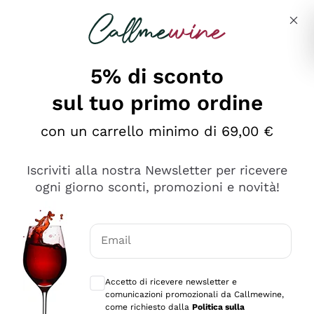
Salta al contenuto principale
Descrivi cosa stai cercando
5% di sconto
sul tuo primo ordine
Ottimo
con un carrello minimo di 69,00 €
4,5
/5
2.566
Iscriviti alla nostra Newsletter per ricevere
recensioni
ogni giorno sconti, promozioni e novità!
Le nostre recensioni a 4 e 5 stelle.
Clicca qui per leggerle tutte >
Email
Precedente
Successivo
Consensi opzionali per ricevere comunica
Accetto di ricevere newsletter e
Ieri
comunicazioni promozionali da Callmewine,
Ordine tutto ok, niente da dire a riguardo. Il sito in se
come richiesto dalla
Politica sulla