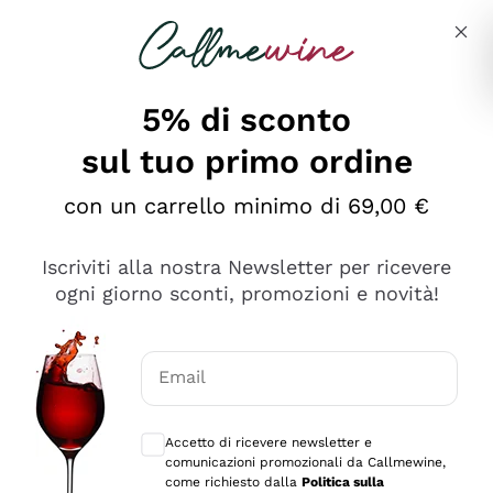
Salta al contenuto principale
Descrivi cosa stai cercando
5% di sconto
sul tuo primo ordine
Ottimo
con un carrello minimo di 69,00 €
4,5
/5
2.566
Iscriviti alla nostra Newsletter per ricevere
recensioni
ogni giorno sconti, promozioni e novità!
Le nostre recensioni a 4 e 5 stelle.
Clicca qui per leggerle tutte >
Email
Precedente
Successivo
Consensi opzionali per ricevere comunica
Accetto di ricevere newsletter e
2 Giorni Fa
comunicazioni promozionali da Callmewine,
Ordine tutto ok, niente da dire a riguardo. Il sito in se
come richiesto dalla
Politica sulla