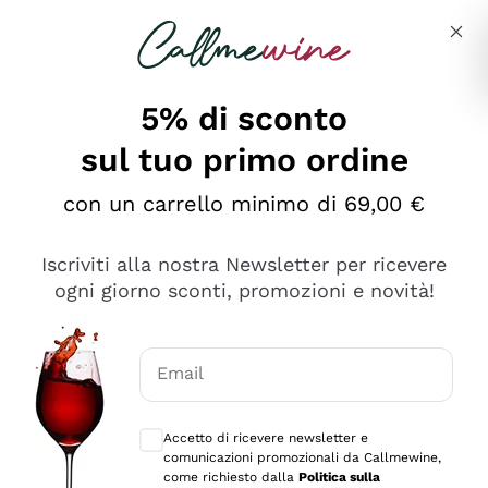
Salta al contenuto principale
Descrivi cosa stai cercando
5% di sconto
sul tuo primo ordine
Ottimo
con un carrello minimo di 69,00 €
4,5
/5
2.559
Iscriviti alla nostra Newsletter per ricevere
recensioni
ogni giorno sconti, promozioni e novità!
Le nostre recensioni a 4 e 5 stelle.
Clicca qui per leggerle tutte >
Email
Precedente
Successivo
Consensi opzionali per ricevere comunica
Accetto di ricevere newsletter e
Oggi
comunicazioni promozionali da Callmewine,
Il catalogo offre moltissime possibilità di scelta tra tanti
come richiesto dalla
Politica sulla