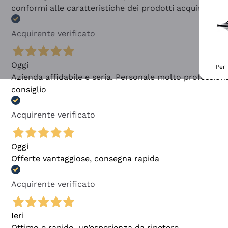
conformi alle caratteristiche dei prodotti acquistati
Acquirente verificato
Oggi
Per 
Azienda affidabile e seria. Personale molto profession
consiglio
Acquirente verificato
Oggi
Offerte vantaggiose, consegna rapida
Acquirente verificato
Ieri
Ottimo e rapido, un’esperienza da ripetere