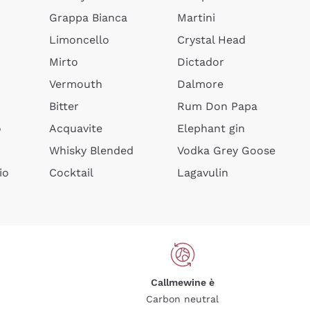
Grappa Bianca
Martini
Limoncello
Crystal Head
Mirto
Dictador
Vermouth
Dalmore
Bitter
Rum Don Papa
o
Acquavite
Elephant gin
Whisky Blended
Vodka Grey Goose
io
Cocktail
Lagavulin
Callmewine è
Carbon neutral