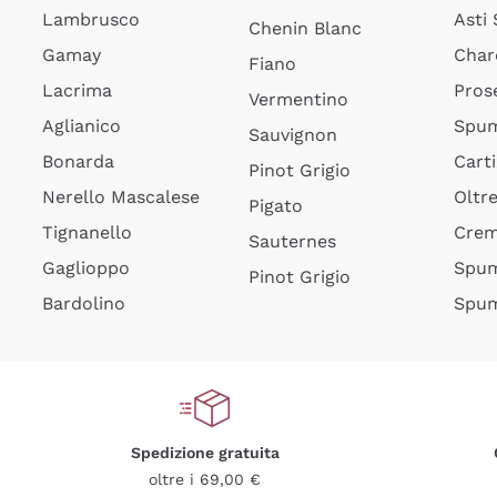
Lambrusco
Asti
Chenin Blanc
Gamay
Char
Fiano
Lacrima
Pros
Vermentino
Aglianico
Spum
Sauvignon
Bonarda
Cart
Pinot Grigio
Nerello Mascalese
Oltr
Pigato
Tignanello
Cre
Sauternes
Gaglioppo
Spum
Pinot Grigio
Bardolino
Spum
Spedizione gratuita
oltre i 69,00 €