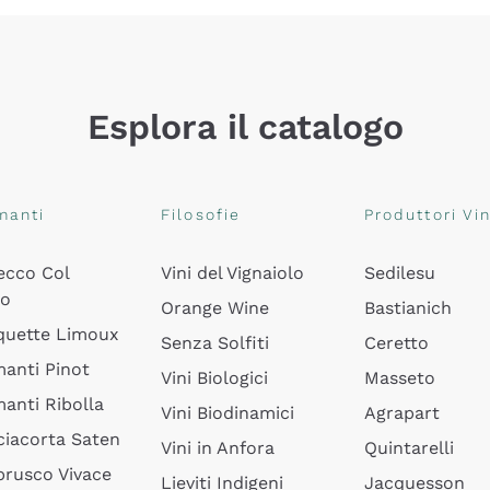
Esplora il catalogo
manti
Filosofie
Produttori Vin
ecco Col
Vini del Vignaiolo
Sedilesu
do
Orange Wine
Bastianich
quette Limoux
Senza Solfiti
Ceretto
anti Pinot
Vini Biologici
Masseto
anti Ribolla
Vini Biodinamici
Agrapart
ciacorta Saten
Vini in Anfora
Quintarelli
rusco Vivace
Lieviti Indigeni
Jacquesson