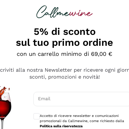
rcando
Champagne
Spumanti
Tutti i Vini
5% di sconto
sul tuo primo ordine
con un carrello minimo di 69,00 €
scriviti alla nostra Newsletter per ricevere ogni gior
sconti, promozioni e novità!
Email
Consensi opzionali per ricevere comunicaz
Accetto di ricevere newsletter e comunicazioni
promozionali da Callmewine, come richiesto dalla
tanti prodotti diversi e con un ampio range di prezzo. Le 
Politica sulla riservatezza