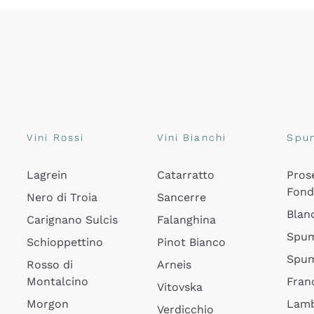
Vini Rossi
Vini Bianchi
Spu
Lagrein
Catarratto
Pros
Fon
Nero di Troia
Sancerre
Blan
Carignano Sulcis
Falanghina
Spum
Schioppettino
Pinot Bianco
Spum
Rosso di
Arneis
Montalcino
Fran
Vitovska
Morgon
Lamb
Verdicchio