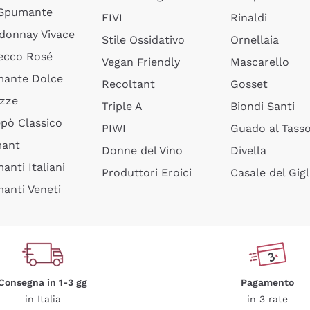
 Spumante
FIVI
Rinaldi
donnay Vivace
Stile Ossidativo
Ornellaia
ecco Rosé
Vegan Friendly
Mascarello
ante Dolce
Recoltant
Gosset
izze
Triple A
Biondi Santi
epò Classico
PIWI
Guado al Tass
mant
Donne del Vino
Divella
anti Italiani
Produttori Eroici
Casale del Gigl
anti Veneti
Consegna in 1-3 gg
Pagamento
in Italia
in 3 rate