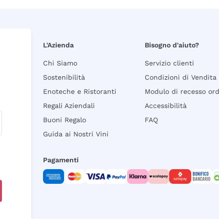
L'Azienda
Bisogno d'aiuto?
Chi Siamo
Servizio clienti
Sostenibilità
Condizioni di Vendita
Enoteche e Ristoranti
Modulo di recesso or
Regali Aziendali
Accessibilità
Buoni Regalo
FAQ
Guida ai Nostri Vini
Pagamenti