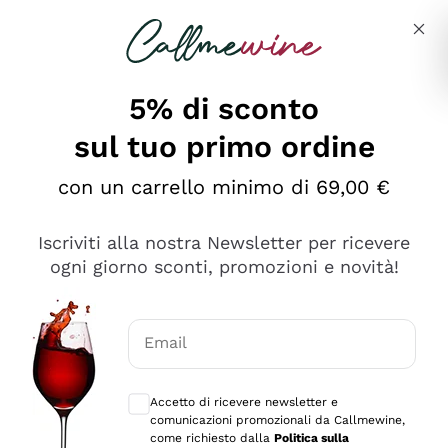
Salta al contenuto principale
Descrivi cosa stai cercando
5% di sconto
sul tuo primo ordine
Ottimo
con un carrello minimo di 69,00 €
4,5
/5
2.566
Iscriviti alla nostra Newsletter per ricevere
recensioni
ogni giorno sconti, promozioni e novità!
Le nostre recensioni a 4 e 5 stelle.
Clicca qui per leggerle tutte >
Email
Precedente
Successivo
Consensi opzionali per ricevere comunica
Accetto di ricevere newsletter e
Oggi
comunicazioni promozionali da Callmewine,
Ordine tutto ok, niente da dire a riguardo. Il sito in se
come richiesto dalla
Politica sulla