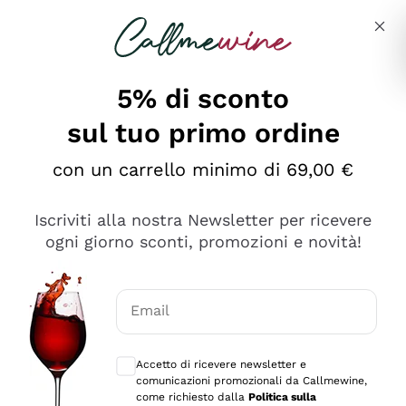
Salta al contenuto principale
Descrivi cosa stai cercando
5% di sconto
sul tuo primo ordine
con un carrello minimo di 69,00 €
Esplora il catalogo
Iscriviti alla nostra Newsletter per ricevere
ogni giorno sconti, promozioni e novità!
Vini Rossi
Lagrein
Vini Bianchi
Email
Nero di Troia
Consensi opzionali per ricevere comunica
Catarratto
Spumanti
Carignano Sulcis
Accetto di ricevere newsletter e
Sancerre
comunicazioni promozionali da Callmewine,
Schioppettino
Prosecco Col Fondo
Filosofie
come richiesto dalla
Politica sulla
Falanghina