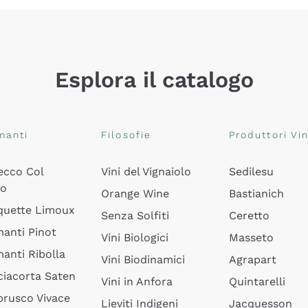
Esplora il catalogo
manti
Filosofie
Produttori Vin
ecco Col
Vini del Vignaiolo
Sedilesu
do
Orange Wine
Bastianich
quette Limoux
Senza Solfiti
Ceretto
anti Pinot
Vini Biologici
Masseto
anti Ribolla
Vini Biodinamici
Agrapart
ciacorta Saten
Vini in Anfora
Quintarelli
rusco Vivace
Lieviti Indigeni
Jacquesson