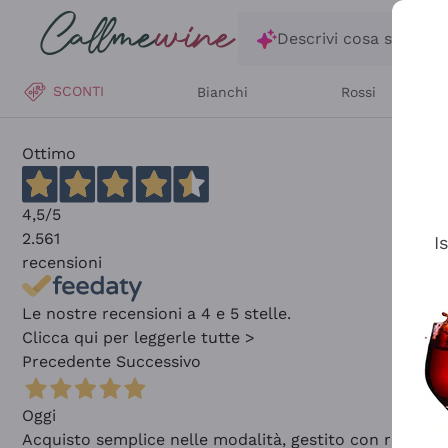
Salta al contenuto principale
Descrivi cosa stai ce
SCONTI
Bianchi
Rossi
Ottimo
4,5
/5
2.561
I
recensioni
Le nostre recensioni a 4 e 5 stelle.
Clicca qui per leggerle tutte >
Precedente
Successivo
Oggi
Acquisto semplice nelle modalità, gestito con rapidità 