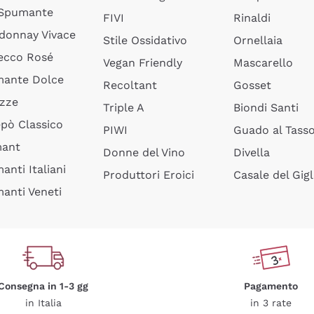
 Spumante
FIVI
Rinaldi
donnay Vivace
Stile Ossidativo
Ornellaia
ecco Rosé
Vegan Friendly
Mascarello
ante Dolce
Recoltant
Gosset
izze
Triple A
Biondi Santi
epò Classico
PIWI
Guado al Tass
mant
Donne del Vino
Divella
anti Italiani
Produttori Eroici
Casale del Gigl
anti Veneti
Consegna in 1-3 gg
Pagamento
in Italia
in 3 rate