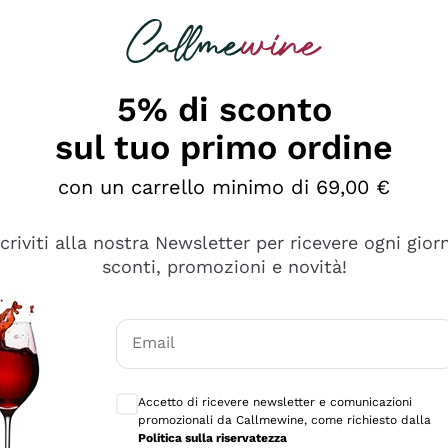
rcando
Champagne
Spumanti
Tutti i Vini
5% di sconto
sul tuo primo ordine
con un carrello minimo di 69,00 €
scriviti alla nostra Newsletter per ricevere ogni gior
sconti, promozioni e novità!
Email
Consensi opzionali per ricevere comunicaz
Accetto di ricevere newsletter e comunicazioni
promozionali da Callmewine, come richiesto dalla
e professionalità
Politica sulla riservatezza