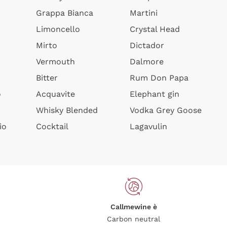
Grappa Bianca
Martini
Limoncello
Crystal Head
Mirto
Dictador
Vermouth
Dalmore
Bitter
Rum Don Papa
o
Acquavite
Elephant gin
Whisky Blended
Vodka Grey Goose
io
Cocktail
Lagavulin
Callmewine è
Carbon neutral