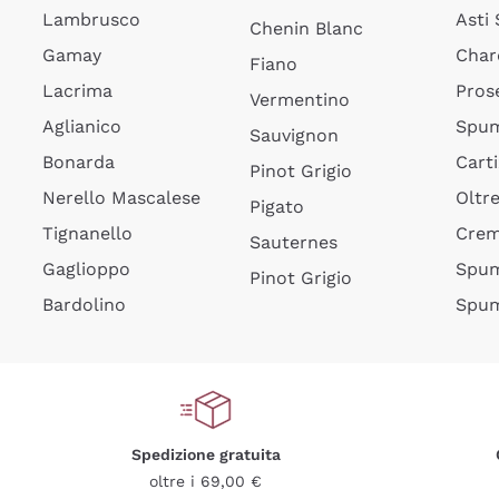
Lambrusco
Asti
Chenin Blanc
Gamay
Char
Fiano
Lacrima
Pros
Vermentino
Aglianico
Spum
Sauvignon
Bonarda
Cart
Pinot Grigio
Nerello Mascalese
Oltr
Pigato
Tignanello
Cre
Sauternes
Gaglioppo
Spum
Pinot Grigio
Bardolino
Spum
Spedizione gratuita
oltre i 69,00 €