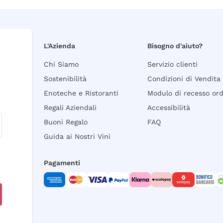
L'Azienda
Bisogno d'aiuto?
Chi Siamo
Servizio clienti
Sostenibilità
Condizioni di Vendita
Enoteche e Ristoranti
Modulo di recesso or
Regali Aziendali
Accessibilità
Buoni Regalo
FAQ
Guida ai Nostri Vini
Pagamenti