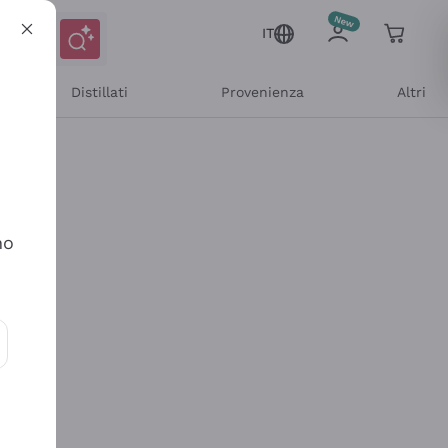
IT
Distillati
Provenienza
Altri
no
ioni e offerte personalizzate