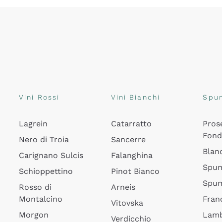
Vini Rossi
Vini Bianchi
Spu
Lagrein
Catarratto
Pros
Fon
Nero di Troia
Sancerre
Blan
Carignano Sulcis
Falanghina
Spum
Schioppettino
Pinot Bianco
Spum
Rosso di
Arneis
Montalcino
Fran
Vitovska
Morgon
Lamb
Verdicchio