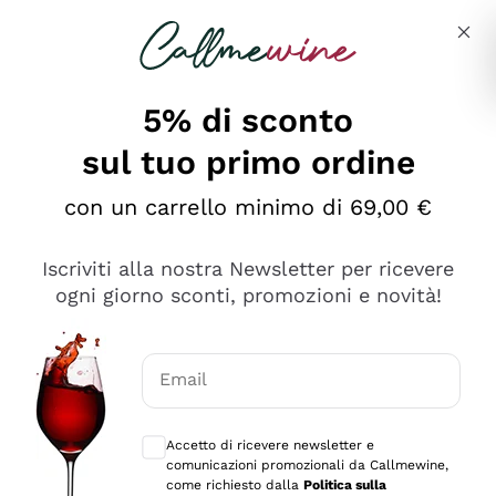
Salta al contenuto principale
Descrivi cosa stai cercando
5% di sconto
sul tuo primo ordine
Ottimo
con un carrello minimo di 69,00 €
4,5
/5
2.566
Iscriviti alla nostra Newsletter per ricevere
recensioni
ogni giorno sconti, promozioni e novità!
Le nostre recensioni a 4 e 5 stelle.
Clicca qui per leggerle tutte >
Email
Precedente
Successivo
Consensi opzionali per ricevere comunica
Accetto di ricevere newsletter e
Oggi
comunicazioni promozionali da Callmewine,
Ordine tutto ok, niente da dire a riguardo. Il sito in se
come richiesto dalla
Politica sulla