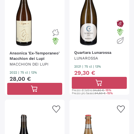
Quartara Lunarossa
Ansonica 'Ex-Temporaneo'
LUNAROSSA
Macchion dei Lupi
MACCHION DEI LUPI
2021
|
75 cl
| 13%
29
,
30
€
2022
|
75 cl
| 12%
28
,
00
€
Prezzo di listino:
34,50 €
-15%
Prezzo più basso:
34,50 €
-15%