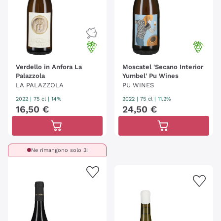
Verdello in Anfora La
Moscatel 'Secano Interior
Palazzola
Yumbel' Pu Wines
LA PALAZZOLA
PU WINES
2022
|
75 cl
| 14%
2022
|
75 cl
| 11.2%
16
,
50
€
24
,
50
€
Ne rimangono solo 3!