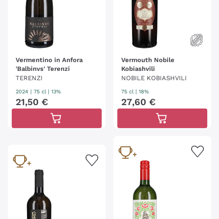
Vermentino in Anfora
Vermouth Nobile
'Balbinvs' Terenzi
Kobiashvili
TERENZI
NOBILE KOBIASHVILI
2024
|
75 cl
| 13%
75 cl
| 18%
21
,
50
€
27
,
60
€