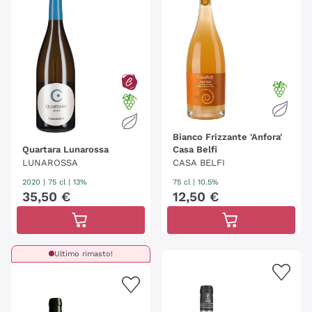
Bianco Frizzante 'Anfora'
Quartara Lunarossa
Casa Belfi
LUNAROSSA
CASA BELFI
2020
|
75 cl
| 13%
75 cl
| 10.5%
35
,
50
€
12
,
50
€
Ultimo rimasto!