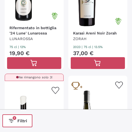
Rifermentato in bottiglia
'24 Lune' Lunarossa
Karasì Areni Noir Zorah
LUNAROSSA
ZORAH
75 cl
| 12%
2023
|
75 cl
| 13.5%
19
,
90
€
37
,
00
€
Ne rimangono solo 3!
2
Filtri