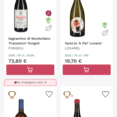
Sagrantino di Montefalco
'Fracanton' Fongoli
Xarel.lo 'A Pel' Loxarel
FONGOLI
LOXAREL
2016
|
75 cl
| 15.5%
2022
|
75 cl
| 13%
73
,
80
€
19
,
70
€
Ne rimangono solo 3!