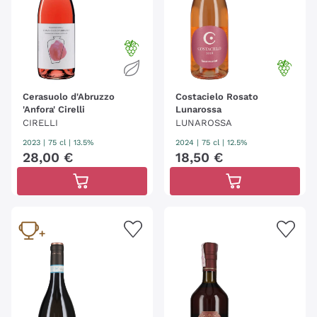
Cerasuolo d'Abruzzo
Costacielo Rosato
'Anfora' Cirelli
Lunarossa
CIRELLI
LUNAROSSA
2023
|
75 cl
| 13.5%
2024
|
75 cl
| 12.5%
28
,
00
€
18
,
50
€