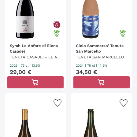
Syrah Le Anfore di Elena
Cielo Sommerso' Tenuta
Casadei
San Marcello
TENUTA CASADEI - LE AN
TENUTA SAN MARCELLO
FORE
2023
|
75 cl
| 13.5%
2024
|
75 cl
| 14.5%
29
,
00
€
34
,
50
€