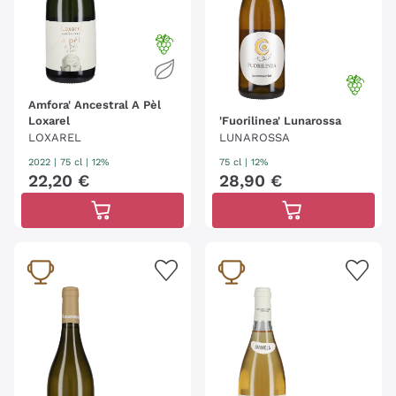
Amfora' Ancestral A Pèl
Loxarel
'Fuorilinea' Lunarossa
LOXAREL
LUNAROSSA
2022
|
75 cl
| 12%
75 cl
| 12%
22
,
20
€
28
,
90
€