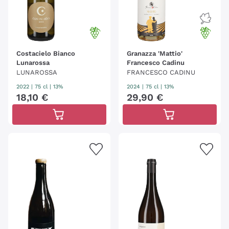
Costacielo Bianco
Granazza 'Mattio'
Lunarossa
Francesco Cadinu
LUNAROSSA
FRANCESCO CADINU
2022
|
75 cl
| 13%
2024
|
75 cl
| 13%
18
,
10
€
29
,
90
€