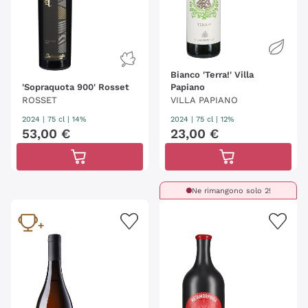
Bianco 'Terra!' Villa
'Sopraquota 900' Rosset
Papiano
ROSSET
VILLA PAPIANO
2024
|
75 cl
| 14%
2024
|
75 cl
| 12%
53
,
00
€
23
,
00
€
Ne rimangono solo 2!