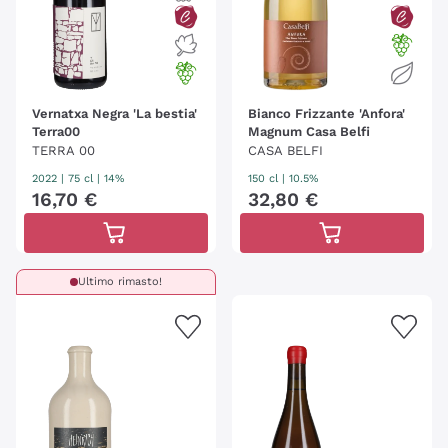
Vernatxa Negra 'La bestia'
Bianco Frizzante 'Anfora'
Terra00
Magnum Casa Belfi
TERRA 00
CASA BELFI
2022
|
75 cl
| 14%
150 cl
| 10.5%
16
,
70
€
32
,
80
€
Ultimo rimasto!