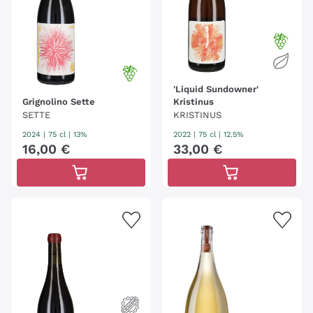
'Liquid Sundowner'
Grignolino Sette
Kristinus
SETTE
KRISTINUS
2024
|
75 cl
| 13%
2022
|
75 cl
| 12.5%
16
,
00
€
33
,
00
€