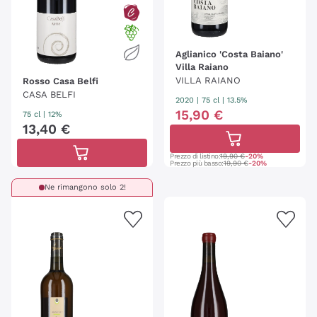
Aglianico 'Costa Baiano'
Villa Raiano
VILLA RAIANO
Rosso Casa Belfi
CASA BELFI
2020
|
75 cl
| 13.5%
15
,
90
€
75 cl
| 12%
13
,
40
€
Prezzo di listino:
19,90 €
-20%
Prezzo più basso:
19,90 €
-20%
Ne rimangono solo 2!