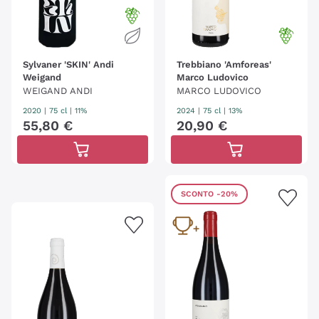
Sylvaner 'SKIN' Andi
Trebbiano 'Amforeas'
Weigand
Marco Ludovico
WEIGAND ANDI
MARCO LUDOVICO
2020
|
75 cl
| 11%
2024
|
75 cl
| 13%
55
,
80
€
20
,
90
€
SCONTO
-20%