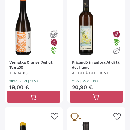
produttive quanto più tradizionali e genuine possibili,
sono stati riscoperti in tutto il mondo. Questa
tendenza è stata inaugurata in Europa da Josko
Gravner nel 1996 ed è oggi in continua espansione.
Nascono così produzioni molto particolari e di
grande carattere, dal fascino antico e inimitabile.
Vernatxa Orange 'Ashut'
Fricandò in anfora Al di là
Terra00
del fiume
TERRA 00
AL DI LÀ DEL FIUME
2022
|
75 cl
| 13.5%
2022
|
75 cl
| 13%
19
,
00
€
20
,
90
€