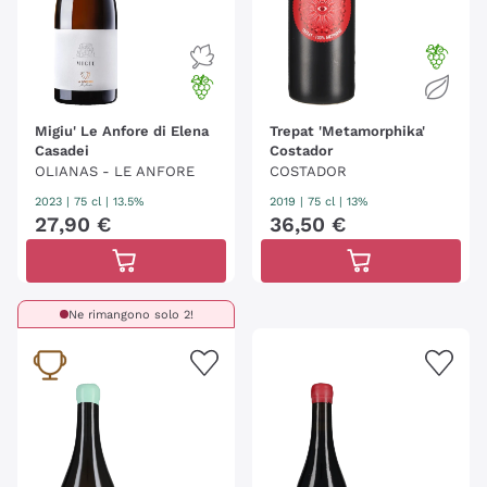
Migiu' Le Anfore di Elena
Trepat 'Metamorphika'
Casadei
Costador
OLIANAS - LE ANFORE
COSTADOR
2023
|
75 cl
| 13.5%
2019
|
75 cl
| 13%
27
,
90
€
36
,
50
€
Ne rimangono solo 2!