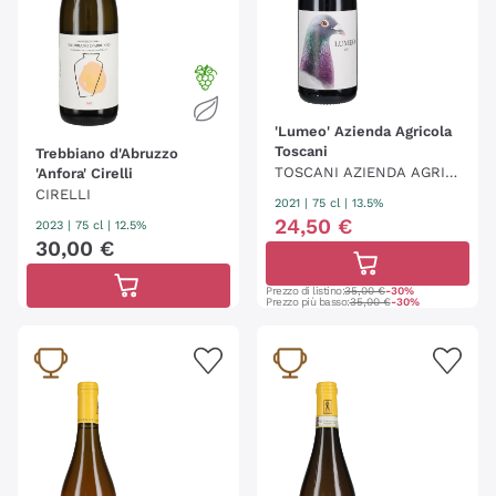
'Lumeo' Azienda Agricola
Toscani
Trebbiano d'Abruzzo
TOSCANI AZIENDA AGRIC
'Anfora' Cirelli
CIRELLI
OLA
2021
|
75 cl
| 13.5%
24
,
50
€
2023
|
75 cl
| 12.5%
30
,
00
€
Prezzo di listino:
35,00 €
-30%
Prezzo più basso:
35,00 €
-30%