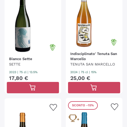
Indisciplinato' Tenuta San
Bianco Sette
Marcello
SETTE
TENUTA SAN MARCELLO
2023
|
75 cl
| 13.5%
2024
|
75 cl
| 15%
17
,
80
€
25
,
00
€
SCONTO
-15%