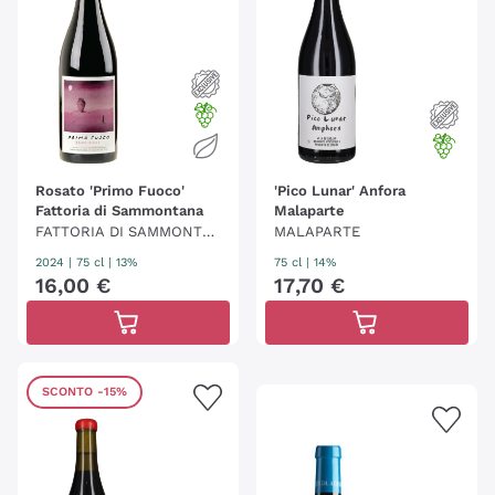
Rosato 'Primo Fuoco'
'Pico Lunar' Anfora
Fattoria di Sammontana
Malaparte
FATTORIA DI SAMMONTA
MALAPARTE
NA
2024
|
75 cl
| 13%
75 cl
| 14%
16
,
00
€
17
,
70
€
SCONTO
-15%