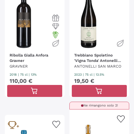
Ribolla Gialla Anfora
Trebbiano Spoletino
Gravner
'Vigna Tonda' Antonelli
San Marco
GRAVNER
ANTONELLI SAN MARCO
2018
|
75 cl
| 13%
2023
|
75 cl
| 13.5%
110
,
00
€
19
,
50
€
Ne rimangono solo 2!