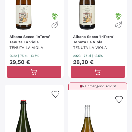
Albana Secco 'InTerra'
Albana Secco 'InTerra'
Tenuta La Viola
Tenuta La Viola
TENUTA LA VIOLA
TENUTA LA VIOLA
2022
|
75 cl
| 13.5%
2023
|
75 cl
| 13.5%
29
,
50
€
28
,
30
€
Ne rimangono solo 2!