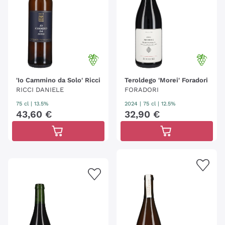
'Io Cammino da Solo' Ricci
Teroldego 'Morei' Foradori
RICCI DANIELE
FORADORI
75 cl
| 13.5%
2024
|
75 cl
| 12.5%
43
,
60
€
32
,
90
€