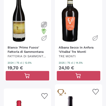
Bianco 'Primo Fuoco'
Albana Secco in Anfora
Fattoria di Sammontana
'Vitalba' Tre Monti
FATTORIA DI SAMMONTA
TRE MONTI
NA
2024
|
75 cl
| 12.5%
2025
|
75 cl
| 14.5%
19
,
70
€
24
,
10
€