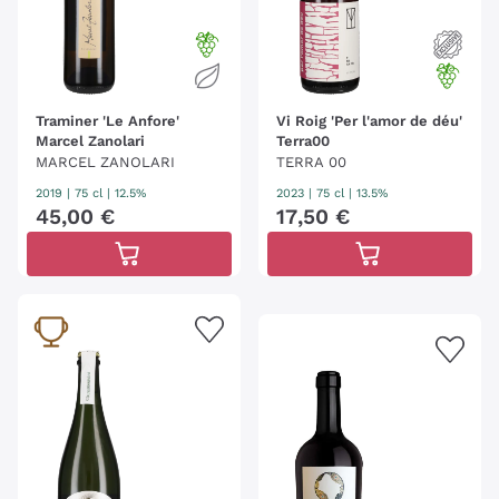
Traminer 'Le Anfore'
Vi Roig 'Per l'amor de déu'
Marcel Zanolari
Terra00
MARCEL ZANOLARI
TERRA 00
2019
|
75 cl
| 12.5%
2023
|
75 cl
| 13.5%
45
,
00
€
17
,
50
€