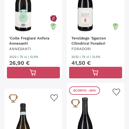
'Colle Fregiara' Anfora
Teroldego 'Sgarzon
Annesanti
Cilindrica' Foradori
ANNESANTI
FORADORI
2022
|
75 cl
| 12.5%
2022
|
75 cl
| 12.5%
26
,
90
€
41
,
50
€
SCONTO
-30%