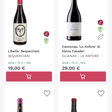
Cannonau 'Le Anfore' di
Libello' Sequerciani
Elena Casadei
SEQUERCIANI
OLIANAS - LE ANFORE
2023
|
75 cl
| 13%
2024
|
75 cl
| 14%
19
,
00
€
29
,
00
€