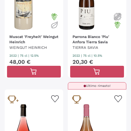
Muscat 'Freyheit' Weingut
Parrona Bianco 'Piu'
Heinrich
Anfora Tierra Savia
WEINGUT HEINRICH
TIERRA SAVIA
2022
|
75 cl
| 12.5%
2022
|
75 cl
| 10.5%
48
,
00
€
20
,
30
€
Ultimo rimasto!