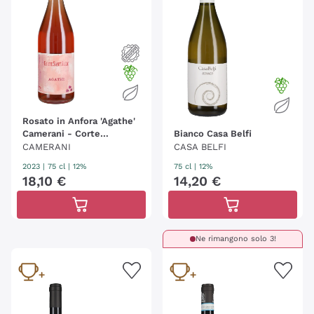
Rosato in Anfora 'Agathe'
Camerani - Corte
Bianco Casa Belfi
Sant'Alda
CAMERANI
CASA BELFI
2023
|
75 cl
| 12%
75 cl
| 12%
18
,
10
€
14
,
20
€
Ne rimangono solo 3!