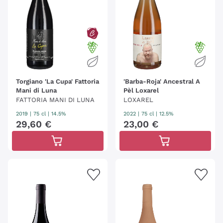
Torgiano 'La Cupa' Fattoria
'Barba-Roja' Ancestral A
Mani di Luna
Pèl Loxarel
FATTORIA MANI DI LUNA
LOXAREL
2019
|
75 cl
| 14.5%
2022
|
75 cl
| 12.5%
29
,
60
€
23
,
00
€