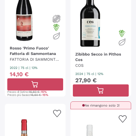
Rosso 'Primo Fuoco'
Fattoria di Sammontana
Zibibbo Secco in Pithos
FATTORIA DI SAMMONTA
Cos
NA
COS
2022
|
75 cl
| 13%
14
,
10
€
2024
|
75 cl
| 12%
27
,
90
€
Prezzo di listino:
16,60 €
-15%
Prezzo più basso:
16,60 €
-15%
Ne rimangono solo 2!