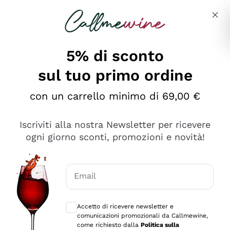
Salta al contenuto principale
Descrivi cosa stai cercando
5% di sconto
sul tuo primo ordine
Ottimo
con un carrello minimo di 69,00 €
4,5
/5
2.559
Iscriviti alla nostra Newsletter per ricevere
recensioni
ogni giorno sconti, promozioni e novità!
Le nostre recensioni a 4 e 5 stelle.
Clicca qui per leggerle tutte >
Email
Precedente
Successivo
Consensi opzionali per ricevere comunica
Accetto di ricevere newsletter e
Oggi
comunicazioni promozionali da Callmewine,
Il catalogo offre moltissime possibilità di scelta tra tanti
come richiesto dalla
Politica sulla