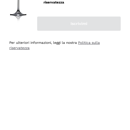
velocissima
riservatezza
Acquirente verificato
Iscrivimi
Ieri
Perfetti e attenti al cliente
Per ulteriori informazioni, leggi la nostra
Politica sulla
riservatezza
Acquirente verificato
2 Giorni Fa
Semplice nell'uso, puntuali e veloci.
Acquirente verificato
2 Giorni Fa
Ottima come sempre!