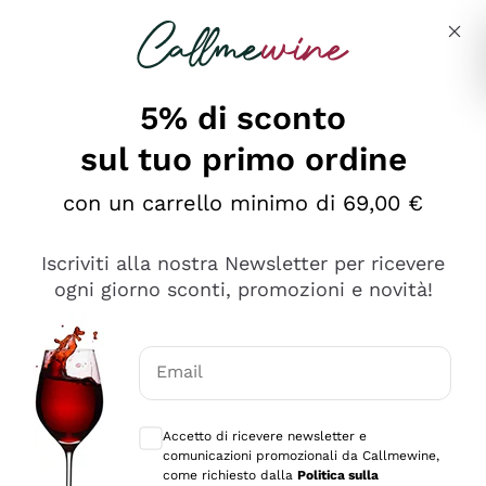
Salta al contenuto principale
Descrivi cosa stai cercando
5% di sconto
sul tuo primo ordine
Ottimo
con un carrello minimo di 69,00 €
4,5
/5
2.552
Iscriviti alla nostra Newsletter per ricevere
recensioni
ogni giorno sconti, promozioni e novità!
Le nostre recensioni a 4 e 5 stelle.
Clicca qui per leggerle tutte >
Email
Precedente
Successivo
Consensi opzionali per ricevere comunica
Accetto di ricevere newsletter e
Oggi
comunicazioni promozionali da Callmewine,
Ottima facilità di acquisto sul sito e consegna
come richiesto dalla
Politica sulla