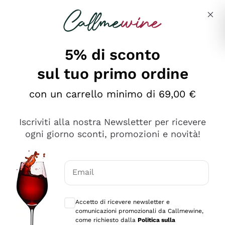
Salta al contenuto principale
Descrivi cosa stai cercando
5% di sconto
sul tuo primo ordine
Reimposta password
con un carrello minimo di 69,00 €
Inserisci l'email con la quale ti sei registrato.
Riceverai nella tua casella di posta un
Iscriviti alla nostra Newsletter per ricevere
messaggio con le istruzioni per modificare la
ogni giorno sconti, promozioni e novità!
password.
Email
Email
Consensi opzionali per ricevere comunica
Accetto di ricevere newsletter e
comunicazioni promozionali da Callmewine,
come richiesto dalla
Invia
Politica sulla