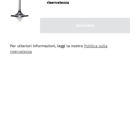
riservatezza
Iscrivimi
Non hai un account?
Per ulteriori informazioni, leggi la nostra
Politica sulla
Registrati
riservatezza
Ho già un account
LOGIN
Ottimo
4,5
/5
2.552
recensioni