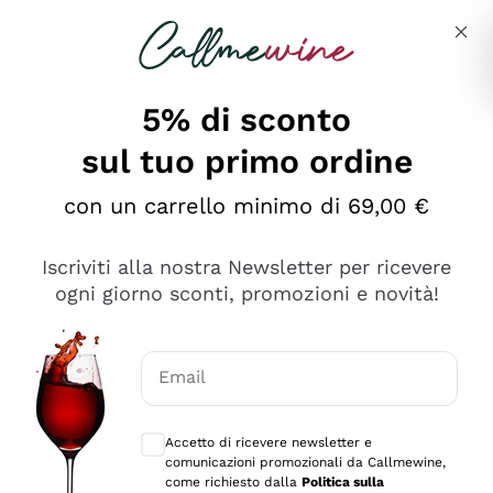
Salta al contenuto principale
Descrivi cosa stai cercando
5% di sconto
sul tuo primo ordine
Ottimo
con un carrello minimo di 69,00 €
4,5
/5
2.552
Iscriviti alla nostra Newsletter per ricevere
recensioni
ogni giorno sconti, promozioni e novità!
Le nostre recensioni a 4 e 5 stelle.
Clicca qui per leggerle tutte >
Email
Precedente
Successivo
Consensi opzionali per ricevere comunica
Accetto di ricevere newsletter e
Oggi
comunicazioni promozionali da Callmewine,
Ottima facilità di acquisto sul sito e consegna
come richiesto dalla
Politica sulla