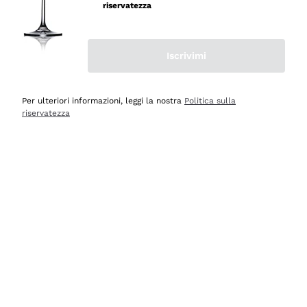
velocissima
riservatezza
Acquirente verificato
Iscrivimi
Ieri
Perfetti e attenti al cliente
Per ulteriori informazioni, leggi la nostra
Politica sulla
riservatezza
Acquirente verificato
Ieri
Semplice nell'uso, puntuali e veloci.
Acquirente verificato
Ieri
Ottima come sempre!