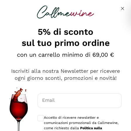
Salta al contenuto principale
Descrivi cosa stai cercando
5% di sconto
sul tuo primo ordine
Ottimo
con un carrello minimo di 69,00 €
4,5
/5
2.561
Iscriviti alla nostra Newsletter per ricevere
recensioni
ogni giorno sconti, promozioni e novità!
Le nostre recensioni a 4 e 5 stelle.
Clicca qui per leggerle tutte >
Email
Precedente
Successivo
Consensi opzionali per ricevere comunica
Accetto di ricevere newsletter e
Oggi
comunicazioni promozionali da Callmewine,
Acquisto semplice nelle modalità, gestito con rapidità e
come richiesto dalla
Politica sulla