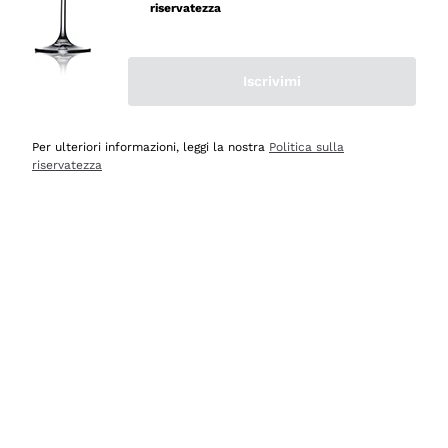
professionalità
riservatezza
Acquirente verificato
Iscrivimi
Ieri
Seri affidabili
Per ulteriori informazioni, leggi la nostra
Politica sulla
riservatezza
Acquirente verificato
Ieri
Il catalogo offre moltissime possibilità di scelta tra tanti
prodotti diversi e con un ampio range di prezzo. Le
indicazioni dei consulenti sono estremamente chiare e
conformi alle caratteristiche dei prodotti acquistati
Acquirente verificato