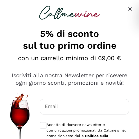
Salta al contenuto principale
Descrivi cosa stai cercando
5% di sconto
sul tuo primo ordine
Ottimo
con un carrello minimo di 69,00 €
4,5
/5
2.552
Iscriviti alla nostra Newsletter per ricevere
recensioni
ogni giorno sconti, promozioni e novità!
Le nostre recensioni a 4 e 5 stelle.
Clicca qui per leggerle tutte >
Email
Precedente
Successivo
Consensi opzionali per ricevere comunica
Accetto di ricevere newsletter e
Oggi
comunicazioni promozionali da Callmewine,
Ottima facilità di acquisto sul sito e consegna
come richiesto dalla
Politica sulla