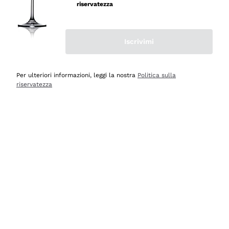
velocissima
riservatezza
Acquirente verificato
Iscrivimi
Ieri
Perfetti e attenti al cliente
Per ulteriori informazioni, leggi la nostra
Politica sulla
riservatezza
Acquirente verificato
2 Giorni Fa
Semplice nell'uso, puntuali e veloci.
Acquirente verificato
2 Giorni Fa
Ottima come sempre!