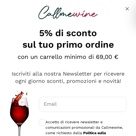
Salta al contenuto principale
Descrivi cosa stai cercando
5% di sconto
sul tuo primo ordine
Ottimo
con un carrello minimo di 69,00 €
4,5
/5
2.561
Iscriviti alla nostra Newsletter per ricevere
recensioni
ogni giorno sconti, promozioni e novità!
Le nostre recensioni a 4 e 5 stelle.
Clicca qui per leggerle tutte >
Email
Precedente
Successivo
Consensi opzionali per ricevere comunica
Accetto di ricevere newsletter e
Oggi
comunicazioni promozionali da Callmewine,
Acquisto semplice nelle modalità, gestito con rapidità e
come richiesto dalla
Politica sulla