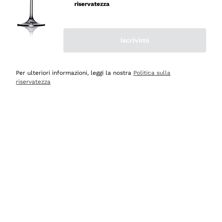
professionalità
riservatezza
Acquirente verificato
Iscrivimi
Oggi
Seri affidabili
Per ulteriori informazioni, leggi la nostra
Politica sulla
riservatezza
Acquirente verificato
Ieri
Il catalogo offre moltissime possibilità di scelta tra tanti
prodotti diversi e con un ampio range di prezzo. Le
indicazioni dei consulenti sono estremamente chiare e
conformi alle caratteristiche dei prodotti acquistati
Acquirente verificato