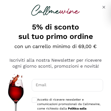
Salta al contenuto principale
Descrivi cosa stai cercando
5% di sconto
sul tuo primo ordine
Ottimo
con un carrello minimo di 69,00 €
4,5
/5
2.566
Iscriviti alla nostra Newsletter per ricevere
recensioni
ogni giorno sconti, promozioni e novità!
Le nostre recensioni a 4 e 5 stelle.
Clicca qui per leggerle tutte >
Email
Precedente
Successivo
Consensi opzionali per ricevere comunica
Accetto di ricevere newsletter e
Ieri
comunicazioni promozionali da Callmewine,
Ordine tutto ok, niente da dire a riguardo. Il sito in se
come richiesto dalla
Politica sulla