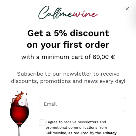
Skip to content
Describe what you are looking for
Get a 5% discount
on your first order
Ottimo
with a minimum cart of 69,00 €
4,5
/5
2.561
Subscribe to our newsletter to receive
recensioni
discounts, promotions and news every day!
Le nostre recensioni a 4 e 5 stelle.
Clicca qui per leggerle tutte >
Email
Precedente
Successivo
Optional consents to receive communicat
I agree to receive newsletters and
Oggi
promotional communications from
Acquisto semplice nelle modalità, gestito con rapidità e
Callmewine, as required by the .
Privacy