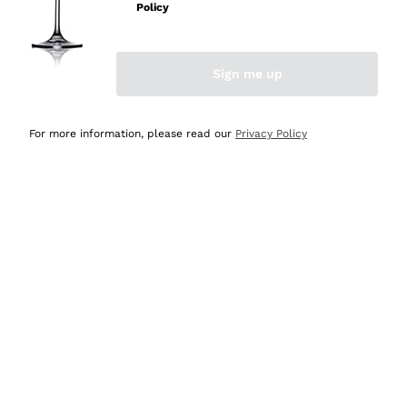
professionalità
Policy
Acquirente verificato
Sign me up
Ieri
Seri affidabili
For more information, please read our
Privacy Policy
Acquirente verificato
Ieri
Il catalogo offre moltissime possibilità di scelta tra tanti
prodotti diversi e con un ampio range di prezzo. Le
indicazioni dei consulenti sono estremamente chiare e
conformi alle caratteristiche dei prodotti acquistati
Acquirente verificato