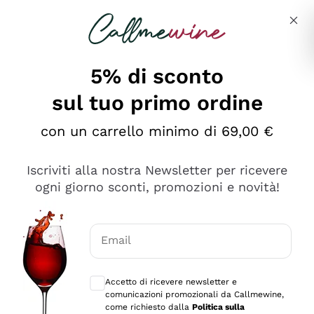
Salta al contenuto principale
Descrivi cosa stai cercando
5% di sconto
sul tuo primo ordine
Ottimo
con un carrello minimo di 69,00 €
4,5
/5
2.566
Iscriviti alla nostra Newsletter per ricevere
recensioni
ogni giorno sconti, promozioni e novità!
Le nostre recensioni a 4 e 5 stelle.
Clicca qui per leggerle tutte >
Email
Precedente
Successivo
Consensi opzionali per ricevere comunica
Accetto di ricevere newsletter e
Ieri
comunicazioni promozionali da Callmewine,
Ordine tutto ok, niente da dire a riguardo. Il sito in se
come richiesto dalla
Politica sulla