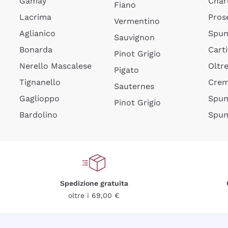
Gamay
Char
Fiano
Lacrima
Pros
Vermentino
Aglianico
Spum
Sauvignon
Bonarda
Cart
Pinot Grigio
Nerello Mascalese
Oltr
Pigato
Tignanello
Cre
Sauternes
Gaglioppo
Spum
Pinot Grigio
Bardolino
Spum
Spedizione gratuita
oltre i 69,00 €