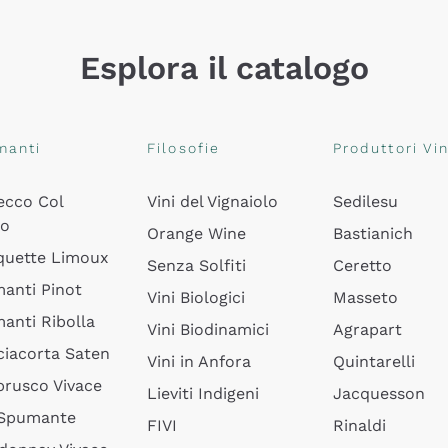
Esplora il catalogo
manti
Filosofie
Produttori Vin
ecco Col
Vini del Vignaiolo
Sedilesu
do
Orange Wine
Bastianich
quette Limoux
Senza Solfiti
Ceretto
anti Pinot
Vini Biologici
Masseto
anti Ribolla
Vini Biodinamici
Agrapart
ciacorta Saten
Vini in Anfora
Quintarelli
rusco Vivace
Lieviti Indigeni
Jacquesson
 Spumante
FIVI
Rinaldi