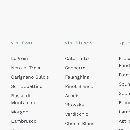
Vini Rossi
Vini Bianchi
Spu
Lagrein
Catarratto
Pros
Fon
Nero di Troia
Sancerre
Blan
Carignano Sulcis
Falanghina
Spum
Schioppettino
Pinot Bianco
Spum
Rosso di
Arneis
Montalcino
Fran
Vitovska
Morgon
Lamb
Verdicchio
Lambrusco
Asti
Chenin Blanc