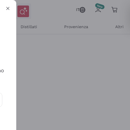
IT
Distillati
Provenienza
Altri
no
ioni e offerte personalizzate