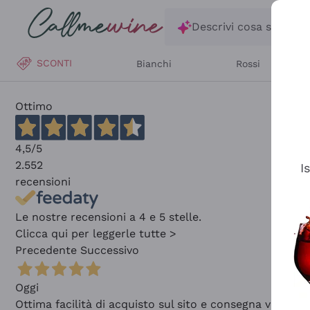
Salta al contenuto principale
Descrivi cosa stai ce
SCONTI
Bianchi
Rossi
Ottimo
4,5
/5
2.552
I
recensioni
Le nostre recensioni a 4 e 5 stelle.
Clicca qui per leggerle tutte >
Precedente
Successivo
Oggi
Ottima facilità di acquisto sul sito e consegna velocis