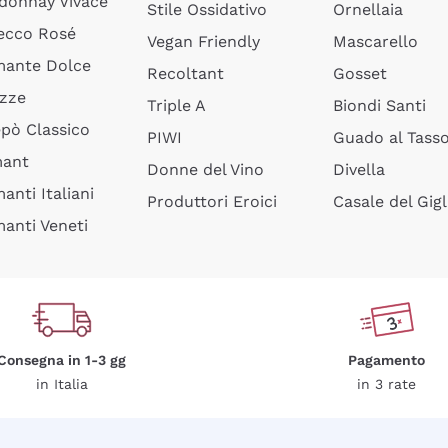
donnay Vivace
Stile Ossidativo
Ornellaia
ecco Rosé
Vegan Friendly
Mascarello
ante Dolce
Recoltant
Gosset
izze
Triple A
Biondi Santi
epò Classico
PIWI
Guado al Tass
mant
Donne del Vino
Divella
anti Italiani
Produttori Eroici
Casale del Gigl
anti Veneti
Consegna in 1-3 gg
Pagamento
in Italia
in 3 rate