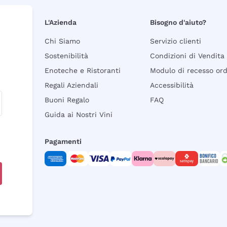
L'Azienda
Bisogno d'aiuto?
Chi Siamo
Servizio clienti
Sostenibilità
Condizioni di Vendita
Enoteche e Ristoranti
Modulo di recesso or
Regali Aziendali
Accessibilità
Buoni Regalo
FAQ
Guida ai Nostri Vini
Pagamenti