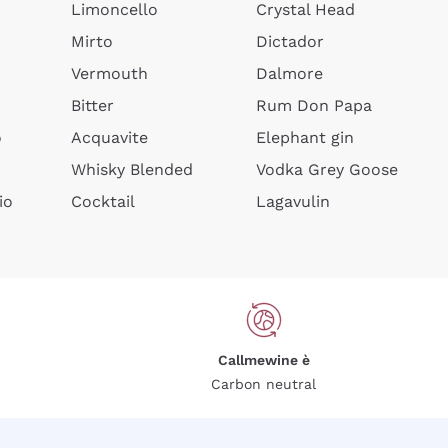
Limoncello
Crystal Head
Mirto
Dictador
Vermouth
Dalmore
Bitter
Rum Don Papa
o
Acquavite
Elephant gin
Whisky Blended
Vodka Grey Goose
io
Cocktail
Lagavulin
Callmewine è
Carbon neutral