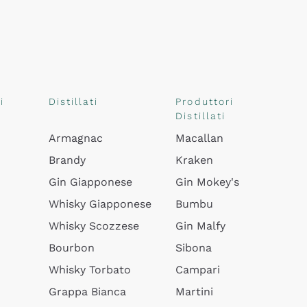
i
Distillati
Produttori
Distillati
Armagnac
Macallan
Brandy
Kraken
Gin Giapponese
Gin Mokey's
Whisky Giapponese
Bumbu
Whisky Scozzese
Gin Malfy
Bourbon
Sibona
Whisky Torbato
Campari
Grappa Bianca
Martini