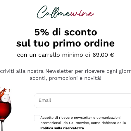
rcando
Champagne
Spumanti
Tutti i Vini
5% di sconto
sul tuo primo ordine
con un carrello minimo di 69,00 €
scriviti alla nostra Newsletter per ricevere ogni gior
sconti, promozioni e novità!
Email
Consensi opzionali per ricevere comunicaz
Accetto di ricevere newsletter e comunicazioni
promozionali da Callmewine, come richiesto dalla
sima
Politica sulla riservatezza