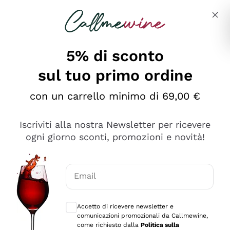
Salta al contenuto principale
Descrivi cosa stai cercando
5% di sconto
sul tuo primo ordine
Ottimo
con un carrello minimo di 69,00 €
4,5
/5
2.566
Iscriviti alla nostra Newsletter per ricevere
recensioni
ogni giorno sconti, promozioni e novità!
Le nostre recensioni a 4 e 5 stelle.
Clicca qui per leggerle tutte >
Email
Precedente
Successivo
Consensi opzionali per ricevere comunica
Accetto di ricevere newsletter e
Ieri
comunicazioni promozionali da Callmewine,
Ordine tutto ok, niente da dire a riguardo. Il sito in se
come richiesto dalla
Politica sulla