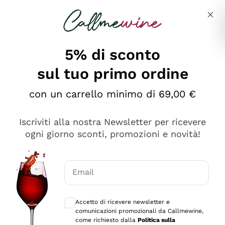
Salta al contenuto principale
Descrivi cosa stai cercando
5% di sconto
sul tuo primo ordine
Ottimo
con un carrello minimo di 69,00 €
4,5
/5
2.566
Iscriviti alla nostra Newsletter per ricevere
recensioni
ogni giorno sconti, promozioni e novità!
Le nostre recensioni a 4 e 5 stelle.
Clicca qui per leggerle tutte >
Email
Precedente
Successivo
Consensi opzionali per ricevere comunica
Accetto di ricevere newsletter e
Ieri
comunicazioni promozionali da Callmewine,
Ordine tutto ok, niente da dire a riguardo. Il sito in se
come richiesto dalla
Politica sulla