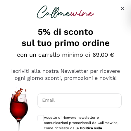
Salta al contenuto principale
Descrivi cosa stai cercando
5% di sconto
sul tuo primo ordine
Ottimo
con un carrello minimo di 69,00 €
4,5
/5
2.559
Iscriviti alla nostra Newsletter per ricevere
recensioni
ogni giorno sconti, promozioni e novità!
Le nostre recensioni a 4 e 5 stelle.
Clicca qui per leggerle tutte >
Email
Precedente
Successivo
Consensi opzionali per ricevere comunica
Accetto di ricevere newsletter e
Oggi
comunicazioni promozionali da Callmewine,
Il catalogo offre moltissime possibilità di scelta tra tanti
come richiesto dalla
Politica sulla