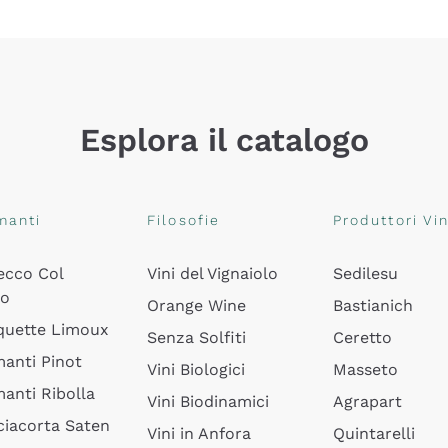
Esplora il catalogo
manti
Filosofie
Produttori Vin
ecco Col
Vini del Vignaiolo
Sedilesu
do
Orange Wine
Bastianich
quette Limoux
Senza Solfiti
Ceretto
anti Pinot
Vini Biologici
Masseto
anti Ribolla
Vini Biodinamici
Agrapart
ciacorta Saten
Vini in Anfora
Quintarelli