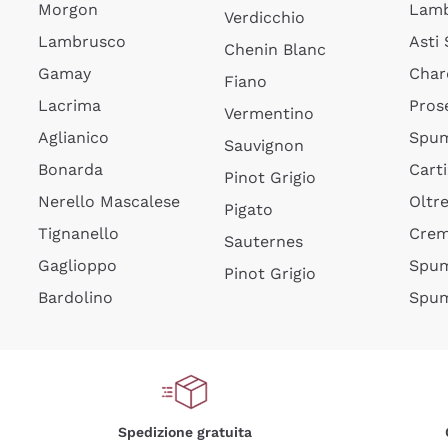
Morgon
Lamb
Verdicchio
Lambrusco
Asti
Chenin Blanc
Gamay
Char
Fiano
Lacrima
Pros
Vermentino
Aglianico
Spum
Sauvignon
Bonarda
Cart
Pinot Grigio
Nerello Mascalese
Oltr
Pigato
Tignanello
Cre
Sauternes
Gaglioppo
Spum
Pinot Grigio
Bardolino
Spum
Spedizione gratuita