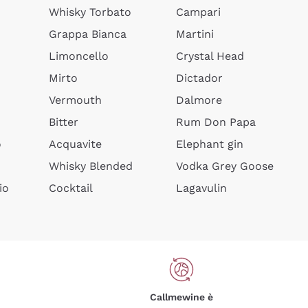
Whisky Torbato
Campari
Grappa Bianca
Martini
Limoncello
Crystal Head
Mirto
Dictador
Vermouth
Dalmore
Bitter
Rum Don Papa
o
Acquavite
Elephant gin
Whisky Blended
Vodka Grey Goose
io
Cocktail
Lagavulin
Callmewine è