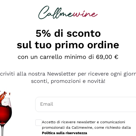
rcando
Champagne
Spumanti
Tutti i Vini
5% di sconto
sul tuo primo ordine
con un carrello minimo di 69,00 €
scriviti alla nostra Newsletter per ricevere ogni gior
sconti, promozioni e novità!
Email
Consensi opzionali per ricevere comunicaz
Accetto di ricevere newsletter e comunicazioni
promozionali da Callmewine, come richiesto dalla
se non è male ma secondo me ci sono alternative che hanno p
Politica sulla riservatezza