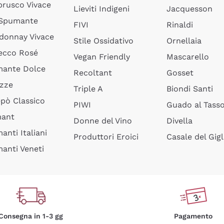
rusco Vivace
Lieviti Indigeni
Jacquesson
 Spumante
FIVI
Rinaldi
donnay Vivace
Stile Ossidativo
Ornellaia
ecco Rosé
Vegan Friendly
Mascarello
ante Dolce
Recoltant
Gosset
izze
Triple A
Biondi Santi
epò Classico
PIWI
Guado al Tass
mant
Donne del Vino
Divella
anti Italiani
Produttori Eroici
Casale del Gigl
anti Veneti
Consegna in 1-3 gg
Pagamento