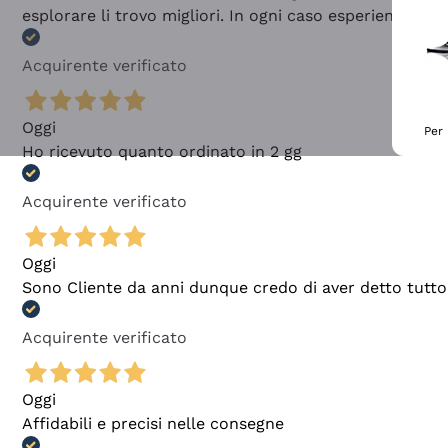
esplorare li trovo migliori. In ogni caso esperienza buo
Acquirente verificato
Oggi
Per 
Ho ricevuto quanto ordinato in 2 gg
Acquirente verificato
Oggi
Sono Cliente da anni dunque credo di aver detto tutto
Acquirente verificato
Oggi
Affidabili e precisi nelle consegne