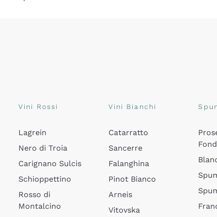
Vini Rossi
Vini Bianchi
Spu
Lagrein
Catarratto
Pros
Fon
Nero di Troia
Sancerre
Blan
Carignano Sulcis
Falanghina
Spum
Schioppettino
Pinot Bianco
Spum
Rosso di
Arneis
Montalcino
Fran
Vitovska