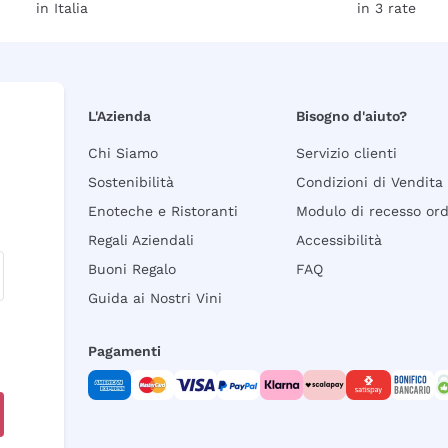
in Italia
in 3 rate
L'Azienda
Bisogno d'aiuto?
Chi Siamo
Servizio clienti
Sostenibilità
Condizioni di Vendita
Enoteche e Ristoranti
Modulo di recesso or
Regali Aziendali
Accessibilità
Buoni Regalo
FAQ
Guida ai Nostri Vini
Pagamenti