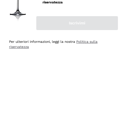
velocissima
riservatezza
Acquirente verificato
Iscrivimi
Ieri
Perfetti e attenti al cliente
Per ulteriori informazioni, leggi la nostra
Politica sulla
riservatezza
Acquirente verificato
2 Giorni Fa
Semplice nell'uso, puntuali e veloci.
Acquirente verificato
2 Giorni Fa
Ottima come sempre!