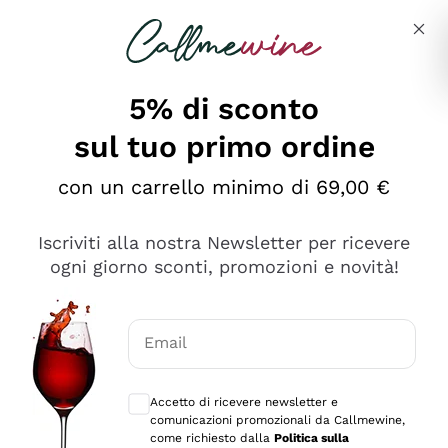
Salta al contenuto principale
Descrivi cosa stai cercando
5% di sconto
sul tuo primo ordine
Ottimo
con un carrello minimo di 69,00 €
4,5
/5
2.552
Iscriviti alla nostra Newsletter per ricevere
recensioni
ogni giorno sconti, promozioni e novità!
Le nostre recensioni a 4 e 5 stelle.
Clicca qui per leggerle tutte >
Email
Precedente
Successivo
Consensi opzionali per ricevere comunica
Accetto di ricevere newsletter e
Oggi
comunicazioni promozionali da Callmewine,
Ottima facilità di acquisto sul sito e consegna
come richiesto dalla
Politica sulla