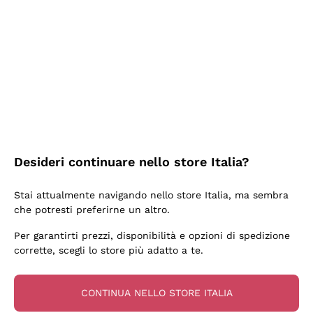
2 Giorni Fa
Semplice nell'uso, puntuali e veloci.
Acquirente verificato
2 Giorni Fa
Ottima come sempre!
Desideri continuare nello store Italia?
Acquirente verificato
Stai attualmente navigando nello store Italia, ma sembra
che potresti preferirne un altro.
3 Giorni Fa
Per garantirti prezzi, disponibilità e opzioni di spedizione
Buona esperienza
corrette, scegli lo store più adatto a te.
Acquirente verificato
CONTINUA NELLO STORE ITALIA