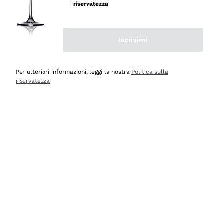
velocissima
riservatezza
Acquirente verificato
Iscrivimi
Ieri
Perfetti e attenti al cliente
Per ulteriori informazioni, leggi la nostra
Politica sulla
riservatezza
Acquirente verificato
Ieri
Semplice nell'uso, puntuali e veloci.
Acquirente verificato
Ieri
Ottima come sempre!