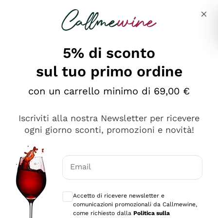
Salta al contenuto principale
Descrivi cosa stai cercando
5% di sconto
sul tuo primo ordine
Ottimo
con un carrello minimo di 69,00 €
4,5
/5
2.552
Iscriviti alla nostra Newsletter per ricevere
recensioni
ogni giorno sconti, promozioni e novità!
Le nostre recensioni a 4 e 5 stelle.
Clicca qui per leggerle tutte >
Email
Precedente
Successivo
Consensi opzionali per ricevere comunica
Accetto di ricevere newsletter e
Oggi
comunicazioni promozionali da Callmewine,
Ottima facilità di acquisto sul sito e consegna
come richiesto dalla
Politica sulla