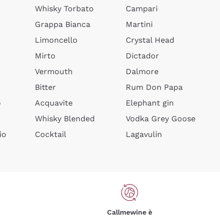
Whisky Torbato
Campari
Grappa Bianca
Martini
Limoncello
Crystal Head
Mirto
Dictador
Vermouth
Dalmore
Bitter
Rum Don Papa
o
Acquavite
Elephant gin
Whisky Blended
Vodka Grey Goose
io
Cocktail
Lagavulin
Callmewine è