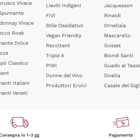
rusco Vivace
Lieviti Indigeni
Jacquesson
 Spumante
FIVI
Rinaldi
donnay Vivace
Stile Ossidativo
Ornellaia
ecco Rosé
Vegan Friendly
Mascarello
ante Dolce
Recoltant
Gosset
izze
Triple A
Biondi Santi
epò Classico
PIWI
Guado al Tass
mant
Donne del Vino
Divella
anti Italiani
Produttori Eroici
Casale del Gigl
anti Veneti
Consegna in 1-3 gg
Pagamento