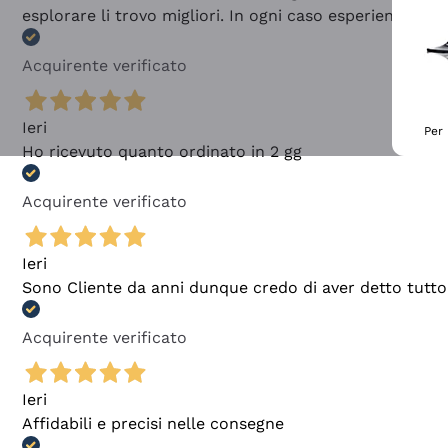
esplorare li trovo migliori. In ogni caso esperienza buo
Acquirente verificato
Ieri
Per 
Ho ricevuto quanto ordinato in 2 gg
Acquirente verificato
Ieri
Sono Cliente da anni dunque credo di aver detto tutto
Acquirente verificato
Ieri
Affidabili e precisi nelle consegne