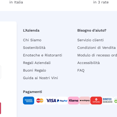
in Italia
in 3 rate
L'Azienda
Bisogno d'aiuto?
Chi Siamo
Servizio clienti
Sostenibilità
Condizioni di Vendita
Enoteche e Ristoranti
Modulo di recesso or
Regali Aziendali
Accessibilità
Buoni Regalo
FAQ
Guida ai Nostri Vini
Pagamenti