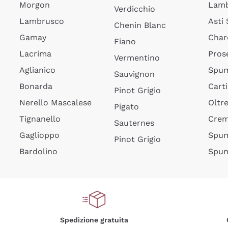
Morgon
Lamb
Verdicchio
Lambrusco
Asti
Chenin Blanc
Gamay
Char
Fiano
Lacrima
Pros
Vermentino
Aglianico
Spum
Sauvignon
Bonarda
Cart
Pinot Grigio
Nerello Mascalese
Oltr
Pigato
Tignanello
Cre
Sauternes
Gaglioppo
Spum
Pinot Grigio
Bardolino
Spum
Spedizione gratuita