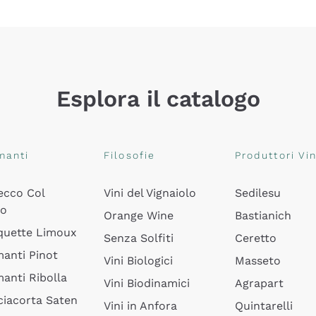
Esplora il catalogo
manti
Filosofie
Produttori Vin
ecco Col
Vini del Vignaiolo
Sedilesu
do
Orange Wine
Bastianich
quette Limoux
Senza Solfiti
Ceretto
anti Pinot
Vini Biologici
Masseto
anti Ribolla
Vini Biodinamici
Agrapart
ciacorta Saten
Vini in Anfora
Quintarelli