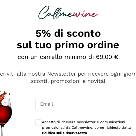
rcando
Champagne
Spumanti
Tutti i Vini
5% di sconto
sul tuo primo ordine
con un carrello minimo di 69,00 €
scriviti alla nostra Newsletter per ricevere ogni gior
sconti, promozioni e novità!
Email
Consensi opzionali per ricevere comunicaz
Accetto di ricevere newsletter e comunicazioni
promozionali da Callmewine, come richiesto dalla
se non è male ma secondo me ci sono alternative che hanno p
Politica sulla riservatezza