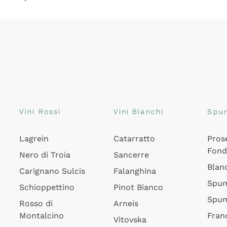
Vini Rossi
Vini Bianchi
Spu
Lagrein
Catarratto
Pros
Fon
Nero di Troia
Sancerre
Blan
Carignano Sulcis
Falanghina
Spum
Schioppettino
Pinot Bianco
Spum
Rosso di
Arneis
Montalcino
Fran
Vitovska