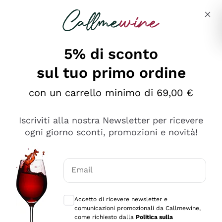
Salta al contenuto principale
Descrivi cosa stai cercando
5% di sconto
sul tuo primo ordine
Ottimo
con un carrello minimo di 69,00 €
4,5
/5
2.566
Iscriviti alla nostra Newsletter per ricevere
recensioni
ogni giorno sconti, promozioni e novità!
Le nostre recensioni a 4 e 5 stelle.
Clicca qui per leggerle tutte >
Email
Precedente
Successivo
Consensi opzionali per ricevere comunica
Accetto di ricevere newsletter e
Ieri
comunicazioni promozionali da Callmewine,
Ordine tutto ok, niente da dire a riguardo. Il sito in se
come richiesto dalla
Politica sulla