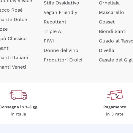
donnay Vivace
Stile Ossidativo
Ornellaia
ecco Rosé
Vegan Friendly
Mascarello
ante Dolce
Recoltant
Gosset
izze
Triple A
Biondi Santi
epò Classico
PIWI
Guado al Tass
mant
Donne del Vino
Divella
anti Italiani
Produttori Eroici
Casale del Gigl
anti Veneti
Consegna in 1-3 gg
Pagamento
in Italia
in 3 rate