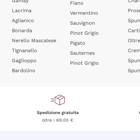
Gamay
Char
Fiano
Lacrima
Pros
Vermentino
Aglianico
Spum
Sauvignon
Bonarda
Cart
Pinot Grigio
Nerello Mascalese
Oltr
Pigato
Tignanello
Cre
Sauternes
Gaglioppo
Spum
Pinot Grigio
Bardolino
Spum
Spedizione gratuita
oltre i 69,00 €