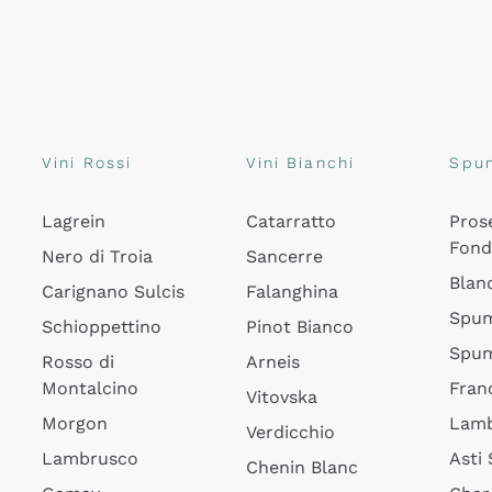
Vini Rossi
Vini Bianchi
Spu
Lagrein
Catarratto
Pros
Fon
Nero di Troia
Sancerre
Blan
Carignano Sulcis
Falanghina
Spum
Schioppettino
Pinot Bianco
Spum
Rosso di
Arneis
Montalcino
Fran
Vitovska
Morgon
Lamb
Verdicchio
Lambrusco
Asti
Chenin Blanc