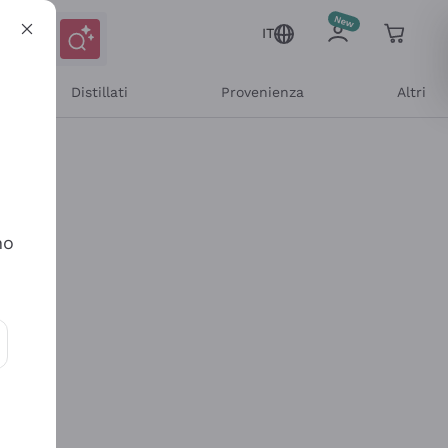
IT
Distillati
Provenienza
Altri
no
ioni e offerte personalizzate