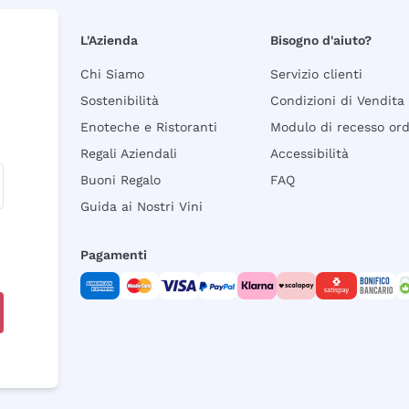
L'Azienda
Bisogno d'aiuto?
Chi Siamo
Servizio clienti
Sostenibilità
Condizioni di Vendita
Enoteche e Ristoranti
Modulo di recesso or
Regali Aziendali
Accessibilità
Buoni Regalo
FAQ
Guida ai Nostri Vini
Pagamenti