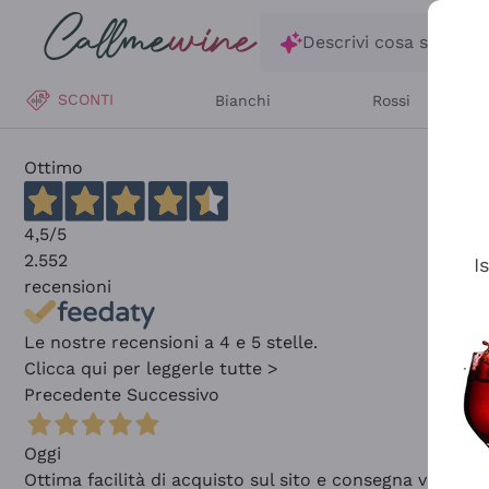
Salta al contenuto principale
Descrivi cosa stai ce
SCONTI
Bianchi
Rossi
Ottimo
4,5
/5
2.552
I
recensioni
Le nostre recensioni a 4 e 5 stelle.
Clicca qui per leggerle tutte >
Precedente
Successivo
Oggi
Ottima facilità di acquisto sul sito e consegna velocis