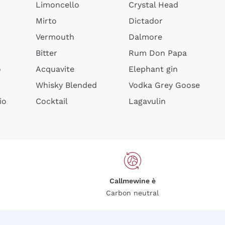
Limoncello
Crystal Head
Mirto
Dictador
Vermouth
Dalmore
Bitter
Rum Don Papa
o
Acquavite
Elephant gin
Whisky Blended
Vodka Grey Goose
io
Cocktail
Lagavulin
Callmewine è
Carbon neutral