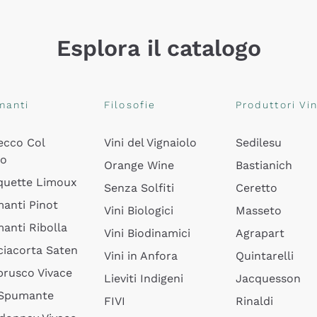
Esplora il catalogo
manti
Filosofie
Produttori Vin
ecco Col
Vini del Vignaiolo
Sedilesu
do
Orange Wine
Bastianich
quette Limoux
Senza Solfiti
Ceretto
anti Pinot
Vini Biologici
Masseto
anti Ribolla
Vini Biodinamici
Agrapart
ciacorta Saten
Vini in Anfora
Quintarelli
rusco Vivace
Lieviti Indigeni
Jacquesson
 Spumante
FIVI
Rinaldi