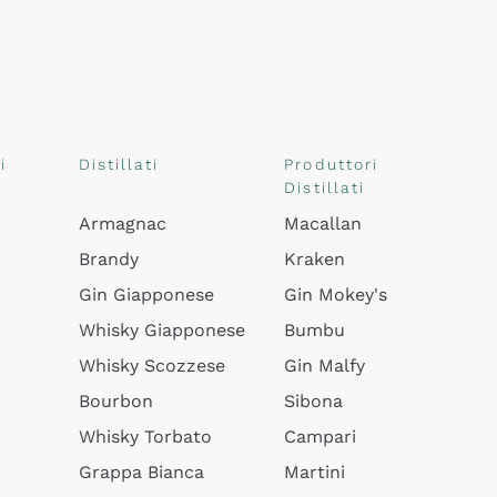
i
Distillati
Produttori
Distillati
Armagnac
Macallan
Brandy
Kraken
Gin Giapponese
Gin Mokey's
Whisky Giapponese
Bumbu
Whisky Scozzese
Gin Malfy
Bourbon
Sibona
Whisky Torbato
Campari
Grappa Bianca
Martini