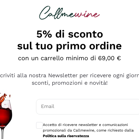
rcando
Champagne
Spumanti
Tutti i Vini
5% di sconto
sul tuo primo ordine
con un carrello minimo di 69,00 €
scriviti alla nostra Newsletter per ricevere ogni gior
sconti, promozioni e novità!
Email
Consensi opzionali per ricevere comunicaz
Accetto di ricevere newsletter e comunicazioni
promozionali da Callmewine, come richiesto dalla
sima
Politica sulla riservatezza