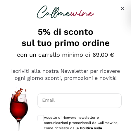
Salta al contenuto principale
Descrivi cosa stai cercando
5% di sconto
sul tuo primo ordine
Ottimo
con un carrello minimo di 69,00 €
4,5
/5
2.566
Iscriviti alla nostra Newsletter per ricevere
recensioni
ogni giorno sconti, promozioni e novità!
Le nostre recensioni a 4 e 5 stelle.
Clicca qui per leggerle tutte >
Email
Precedente
Successivo
Consensi opzionali per ricevere comunica
Accetto di ricevere newsletter e
Oggi
comunicazioni promozionali da Callmewine,
Ordine tutto ok, niente da dire a riguardo. Il sito in se
come richiesto dalla
Politica sulla