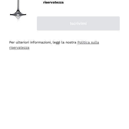
velocissima
riservatezza
Acquirente verificato
Iscrivimi
Ieri
Perfetti e attenti al cliente
Per ulteriori informazioni, leggi la nostra
Politica sulla
riservatezza
Acquirente verificato
2 Giorni Fa
Semplice nell'uso, puntuali e veloci.
Acquirente verificato
2 Giorni Fa
Ottima come sempre!