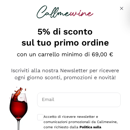
Salta al contenuto principale
Descrivi cosa stai cercando
5% di sconto
sul tuo primo ordine
Ottimo
con un carrello minimo di 69,00 €
4,5
/5
2.552
Iscriviti alla nostra Newsletter per ricevere
recensioni
ogni giorno sconti, promozioni e novità!
Le nostre recensioni a 4 e 5 stelle.
Clicca qui per leggerle tutte >
Email
Precedente
Successivo
Consensi opzionali per ricevere comunica
Accetto di ricevere newsletter e
Oggi
comunicazioni promozionali da Callmewine,
Ottima facilità di acquisto sul sito e consegna
come richiesto dalla
Politica sulla