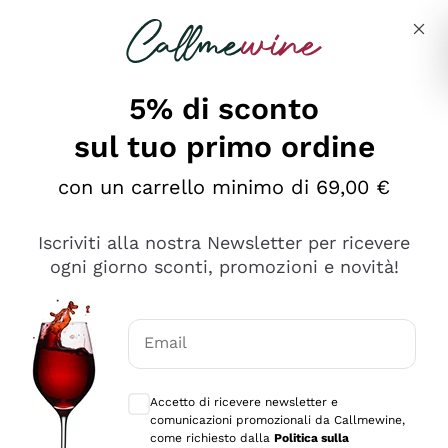
Salta al contenuto principale
Descrivi cosa stai cercando
5% di sconto
sul tuo primo ordine
Ottimo
con un carrello minimo di 69,00 €
4,5
/5
2.566
Iscriviti alla nostra Newsletter per ricevere
recensioni
ogni giorno sconti, promozioni e novità!
Le nostre recensioni a 4 e 5 stelle.
Clicca qui per leggerle tutte >
Email
Precedente
Successivo
Consensi opzionali per ricevere comunica
Accetto di ricevere newsletter e
Oggi
comunicazioni promozionali da Callmewine,
Ordine tutto ok, niente da dire a riguardo. Il sito in se
come richiesto dalla
Politica sulla