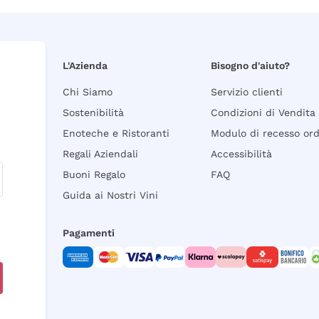
L'Azienda
Bisogno d'aiuto?
Chi Siamo
Servizio clienti
Sostenibilità
Condizioni di Vendita
Enoteche e Ristoranti
Modulo di recesso or
Regali Aziendali
Accessibilità
Buoni Regalo
FAQ
Guida ai Nostri Vini
Pagamenti