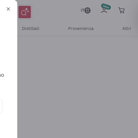
IT
Distillati
Provenienza
Altri
no
ioni e offerte personalizzate