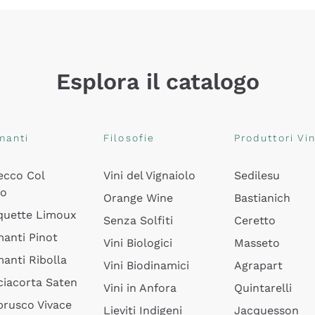
Esplora il catalogo
manti
Filosofie
Produttori Vin
ecco Col
Vini del Vignaiolo
Sedilesu
do
Orange Wine
Bastianich
quette Limoux
Senza Solfiti
Ceretto
anti Pinot
Vini Biologici
Masseto
anti Ribolla
Vini Biodinamici
Agrapart
ciacorta Saten
Vini in Anfora
Quintarelli
rusco Vivace
Lieviti Indigeni
Jacquesson