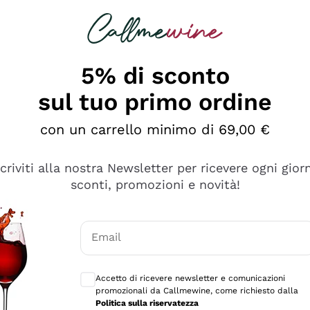
rcando
Champagne
Spumanti
Tutti i Vini
5% di sconto
sul tuo primo ordine
con un carrello minimo di 69,00 €
scriviti alla nostra Newsletter per ricevere ogni gior
sconti, promozioni e novità!
Email
Consensi opzionali per ricevere comunicaz
Accetto di ricevere newsletter e comunicazioni
promozionali da Callmewine, come richiesto dalla
e professionalità
Politica sulla riservatezza