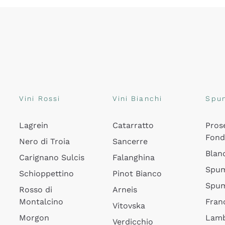
Vini Rossi
Vini Bianchi
Spu
Lagrein
Catarratto
Pros
Fon
Nero di Troia
Sancerre
Blan
Carignano Sulcis
Falanghina
Spum
Schioppettino
Pinot Bianco
Spum
Rosso di
Arneis
Montalcino
Fran
Vitovska
Morgon
Lamb
Verdicchio