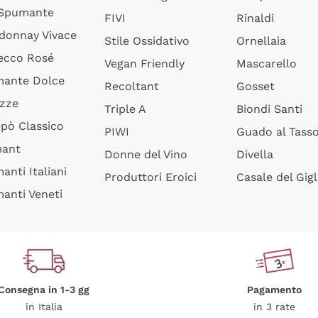
 Spumante
FIVI
Rinaldi
donnay Vivace
Stile Ossidativo
Ornellaia
ecco Rosé
Vegan Friendly
Mascarello
ante Dolce
Recoltant
Gosset
izze
Triple A
Biondi Santi
epò Classico
PIWI
Guado al Tass
mant
Donne del Vino
Divella
anti Italiani
Produttori Eroici
Casale del Gigl
anti Veneti
Consegna in 1-3 gg
Pagamento
in Italia
in 3 rate