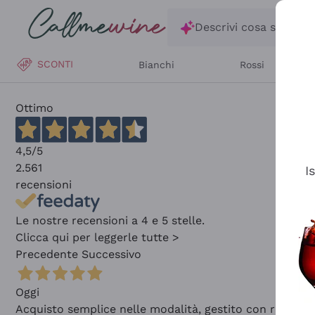
Salta al contenuto principale
Descrivi cosa stai ce
SCONTI
Bianchi
Rossi
Ottimo
4,5
/5
2.561
I
recensioni
Le nostre recensioni a 4 e 5 stelle.
Clicca qui per leggerle tutte >
Precedente
Successivo
Oggi
Acquisto semplice nelle modalità, gestito con rapidità 