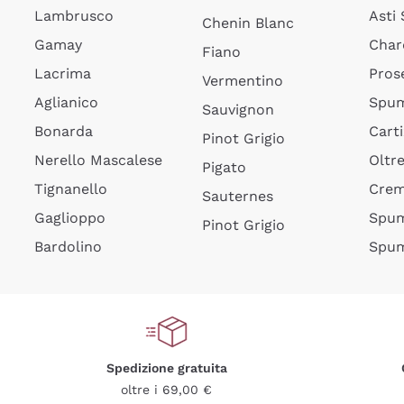
Lambrusco
Asti
Chenin Blanc
Gamay
Char
Fiano
Lacrima
Pros
Vermentino
Aglianico
Spum
Sauvignon
Bonarda
Cart
Pinot Grigio
Nerello Mascalese
Oltr
Pigato
Tignanello
Cre
Sauternes
Gaglioppo
Spum
Pinot Grigio
Bardolino
Spum
Spedizione gratuita
oltre i 69,00 €