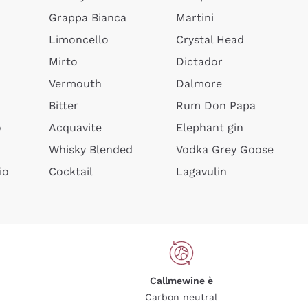
Grappa Bianca
Martini
Limoncello
Crystal Head
Mirto
Dictador
Vermouth
Dalmore
Bitter
Rum Don Papa
o
Acquavite
Elephant gin
Whisky Blended
Vodka Grey Goose
io
Cocktail
Lagavulin
Callmewine è
Carbon neutral