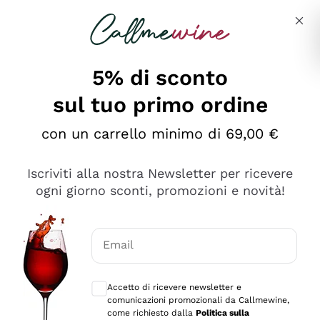
Salta al contenuto principale
Descrivi cosa stai cercando
5% di sconto
sul tuo primo ordine
Ottimo
con un carrello minimo di 69,00 €
4,5
/5
2.559
Iscriviti alla nostra Newsletter per ricevere
recensioni
ogni giorno sconti, promozioni e novità!
Le nostre recensioni a 4 e 5 stelle.
Clicca qui per leggerle tutte >
Email
Precedente
Successivo
Consensi opzionali per ricevere comunica
Accetto di ricevere newsletter e
Oggi
comunicazioni promozionali da Callmewine,
Il catalogo offre moltissime possibilità di scelta tra tanti
come richiesto dalla
Politica sulla