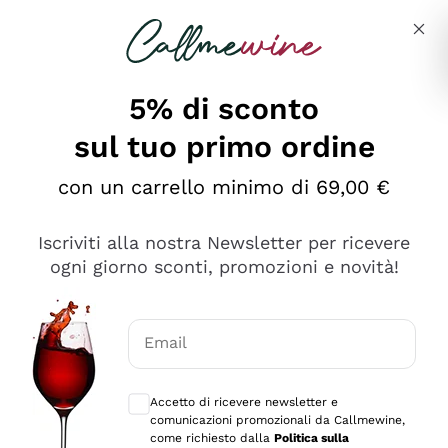
Salta al contenuto principale
Descrivi cosa stai cercando
5% di sconto
sul tuo primo ordine
Ottimo
con un carrello minimo di 69,00 €
4,5
/5
2.559
Iscriviti alla nostra Newsletter per ricevere
recensioni
ogni giorno sconti, promozioni e novità!
Le nostre recensioni a 4 e 5 stelle.
Clicca qui per leggerle tutte >
Email
Precedente
Successivo
Consensi opzionali per ricevere comunica
Accetto di ricevere newsletter e
Oggi
comunicazioni promozionali da Callmewine,
Il catalogo offre moltissime possibilità di scelta tra tanti
come richiesto dalla
Politica sulla