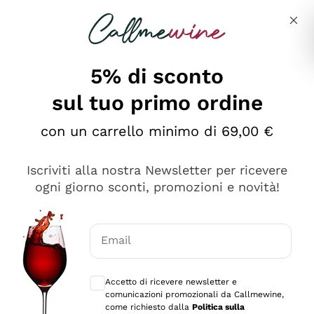
Salta al contenuto principale
Descrivi cosa stai cercando
5% di sconto
sul tuo primo ordine
Ottimo
con un carrello minimo di 69,00 €
4,5
/5
2.559
Iscriviti alla nostra Newsletter per ricevere
recensioni
ogni giorno sconti, promozioni e novità!
Le nostre recensioni a 4 e 5 stelle.
Clicca qui per leggerle tutte >
Email
Precedente
Successivo
Consensi opzionali per ricevere comunica
Accetto di ricevere newsletter e
Oggi
comunicazioni promozionali da Callmewine,
Il catalogo offre moltissime possibilità di scelta tra tanti
come richiesto dalla
Politica sulla