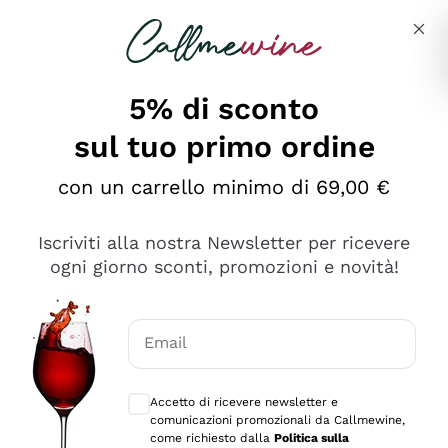
Salta al contenuto principale
Descrivi cosa stai cercando
5% di sconto
sul tuo primo ordine
Ottimo
con un carrello minimo di 69,00 €
4,5
/5
2.566
Iscriviti alla nostra Newsletter per ricevere
recensioni
ogni giorno sconti, promozioni e novità!
Le nostre recensioni a 4 e 5 stelle.
Clicca qui per leggerle tutte >
Email
Precedente
Successivo
Consensi opzionali per ricevere comunica
Accetto di ricevere newsletter e
Ieri
comunicazioni promozionali da Callmewine,
Ordine tutto ok, niente da dire a riguardo. Il sito in se
come richiesto dalla
Politica sulla