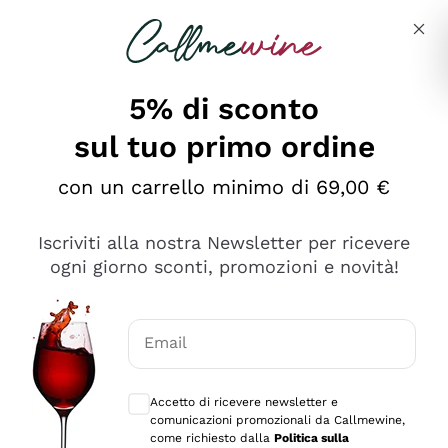
Salta al contenuto principale
Descrivi cosa stai cercando
5% di sconto
sul tuo primo ordine
Ottimo
con un carrello minimo di 69,00 €
4,5
/5
2.566
Iscriviti alla nostra Newsletter per ricevere
recensioni
ogni giorno sconti, promozioni e novità!
Le nostre recensioni a 4 e 5 stelle.
Clicca qui per leggerle tutte >
Email
Precedente
Successivo
Consensi opzionali per ricevere comunica
Accetto di ricevere newsletter e
Oggi
comunicazioni promozionali da Callmewine,
Ordine tutto ok, niente da dire a riguardo. Il sito in se
come richiesto dalla
Politica sulla