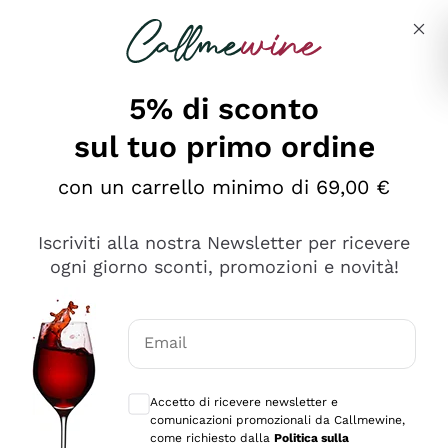
Salta al contenuto principale
Descrivi cosa stai cercando
5% di sconto
sul tuo primo ordine
Ottimo
con un carrello minimo di 69,00 €
4,5
/5
2.552
Iscriviti alla nostra Newsletter per ricevere
recensioni
ogni giorno sconti, promozioni e novità!
Le nostre recensioni a 4 e 5 stelle.
Clicca qui per leggerle tutte >
Email
Precedente
Successivo
Consensi opzionali per ricevere comunica
Accetto di ricevere newsletter e
Oggi
comunicazioni promozionali da Callmewine,
Ottima facilità di acquisto sul sito e consegna
come richiesto dalla
Politica sulla