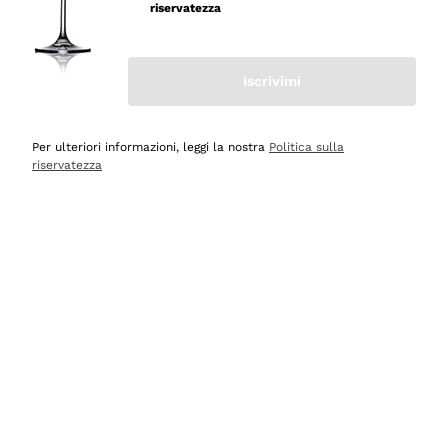
velocissima
riservatezza
Acquirente verificato
Iscrivimi
Ieri
Perfetti e attenti al cliente
Per ulteriori informazioni, leggi la nostra
Politica sulla
riservatezza
Acquirente verificato
2 Giorni Fa
Semplice nell'uso, puntuali e veloci.
Acquirente verificato
2 Giorni Fa
Ottima come sempre!