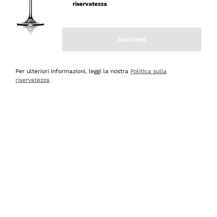
professionalità
riservatezza
Acquirente verificato
Iscrivimi
Ieri
Seri affidabili
Per ulteriori informazioni, leggi la nostra
Politica sulla
riservatezza
Acquirente verificato
Ieri
Il catalogo offre moltissime possibilità di scelta tra tanti
prodotti diversi e con un ampio range di prezzo. Le
indicazioni dei consulenti sono estremamente chiare e
conformi alle caratteristiche dei prodotti acquistati
Acquirente verificato