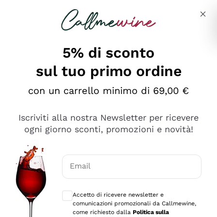
Salta al contenuto principale
Descrivi cosa stai cercando
5% di sconto
sul tuo primo ordine
Ottimo
con un carrello minimo di 69,00 €
4,5
/5
2.561
Iscriviti alla nostra Newsletter per ricevere
recensioni
ogni giorno sconti, promozioni e novità!
Le nostre recensioni a 4 e 5 stelle.
Clicca qui per leggerle tutte >
Email
Precedente
Successivo
Consensi opzionali per ricevere comunica
Accetto di ricevere newsletter e
Oggi
comunicazioni promozionali da Callmewine,
Acquisto semplice nelle modalità, gestito con rapidità e
come richiesto dalla
Politica sulla