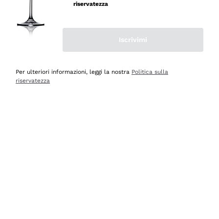
velocissima
riservatezza
Acquirente verificato
Iscrivimi
Ieri
Perfetti e attenti al cliente
Per ulteriori informazioni, leggi la nostra
Politica sulla
riservatezza
Acquirente verificato
2 Giorni Fa
Semplice nell'uso, puntuali e veloci.
Acquirente verificato
2 Giorni Fa
Ottima come sempre!