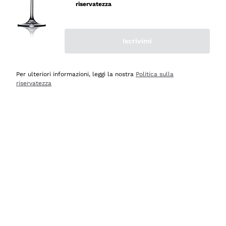
professionalità
riservatezza
Acquirente verificato
Iscrivimi
Oggi
Seri affidabili
Per ulteriori informazioni, leggi la nostra
Politica sulla
riservatezza
Acquirente verificato
Ieri
Il catalogo offre moltissime possibilità di scelta tra tanti
prodotti diversi e con un ampio range di prezzo. Le
indicazioni dei consulenti sono estremamente chiare e
conformi alle caratteristiche dei prodotti acquistati
Acquirente verificato