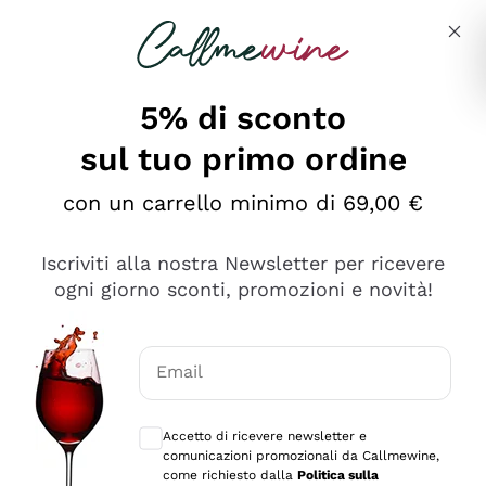
Salta al contenuto principale
Descrivi cosa stai cercando
5% di sconto
sul tuo primo ordine
Ottimo
con un carrello minimo di 69,00 €
4,5
/5
2.561
Iscriviti alla nostra Newsletter per ricevere
recensioni
ogni giorno sconti, promozioni e novità!
Le nostre recensioni a 4 e 5 stelle.
Clicca qui per leggerle tutte >
Email
Precedente
Successivo
Consensi opzionali per ricevere comunica
Accetto di ricevere newsletter e
Oggi
comunicazioni promozionali da Callmewine,
Acquisto semplice nelle modalità, gestito con rapidità e
come richiesto dalla
Politica sulla