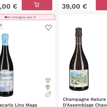
,
00
€
39
,
00
€
Ne rimangono solo 2!
IS
Champagne Nature
acarlo Lino Maga
D'Assemblage Chav