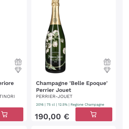
riore
Champagne 'Belle Epoque'
Perrier Jouet
TINORI
PERRIER-JOUET
2016
|
75 cl
| 12.5%
|
Regione Champagne
190
,
00
€