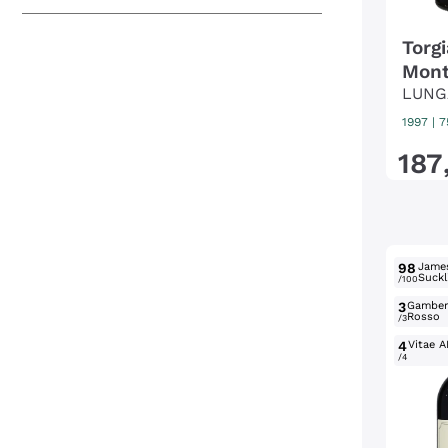
Torg
Mont
LUNG
1997
|
7
187
98
Jame
Suckl
/100
3
Gambe
Rosso
/3
4
Vitae A
/4