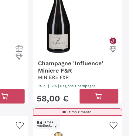
Champagne 'Influence'
Miniere F&R
MINIERE F&R
75 cl
| 12%
|
Regione Champagne
58
,
00
€
Ultimo rimasto!
94
James
Suckling
/100