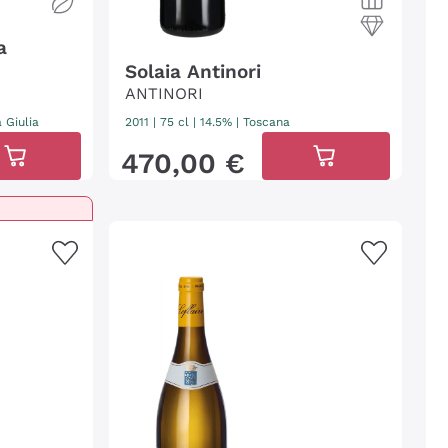
a
Solaia Antinori
ANTINORI
a Giulia
2011
|
75 cl
| 14.5%
|
Toscana
470
,
00
€