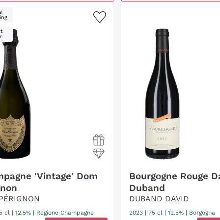
s
ing
t
r
pagne 'Vintage' Dom
Bourgogne Rouge D
gnon
Duband
PÉRIGNON
DUBAND DAVID
5 cl
| 12.5%
|
Regione Champagne
2023
|
75 cl
| 12.5%
|
Borgogna