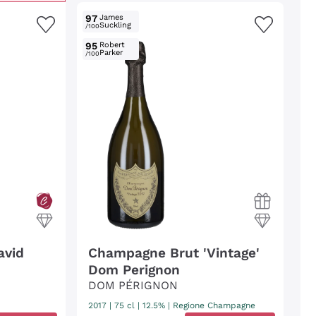
97
James
Suckling
/100
95
Robert
Parker
/100
avid
Champagne Brut 'Vintage'
Dom Perignon
DOM PÉRIGNON
2017
|
75 cl
| 12.5%
|
Regione Champagne