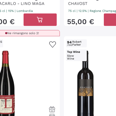
ACARLO - LINO MAGA
CHAVOST
5 cl
| 15%
|
Lombardia
75 cl
| 12.5%
|
Regione Champa
00
€
55
,
00
€
Ne rimangono solo 2!
IS
94
Robert
Parker
/100
Top Wine
Slow
Wine