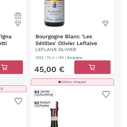
Vigna
Bourgogne Blanc 'Les
tti
Sétilles' Olivier Leflaive
LEFLAIVE OLIVIER
2022
|
75 cl
| 13%
|
Borgogna
45
,
00
€
Ultimo rimasto!
2!
93
James
Suckling
/100
92
Robert
Parker
/100