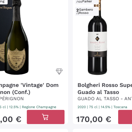
ing
Parker
/100
2
Gambero
Rosso
/3
pagne 'Vintage' Dom
Bolgheri Rosso Supe
gnon (Conf.)
Guado al Tasso
PÉRIGNON
GUADO AL TASSO - AN
5 cl
| 12.5%
|
Regione Champagne
2020
|
75 cl
| 14.5%
|
Toscana
,
00
€
170
,
00
€