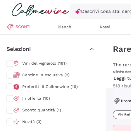
Salta al contenuto principale
Descrivi cosa stai ce
SCONTI
Bianchi
Rossi
Rare
Selezioni
Vini del vignaiolo
(181)
The rar
vintage
Cantine in esclusiva
(2)
Leggi t
Among t
houses 
518 risu
Preferiti di Callmewine
(16)
particul
In offerta
(10)
which w
Pro
curious
Sconto quantità
(1)
emotion
Vini Rari
Novità
(3)