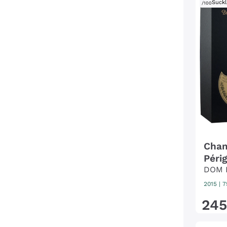
Suckl
/100
Cham
Péri
DOM 
2015
|
7
245