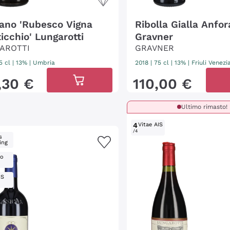
iano 'Rubesco Vigna
Ribolla Gialla Anfor
icchio' Lungarotti
Gravner
AROTTI
GRAVNER
5 cl
| 13%
|
Umbria
2018
|
75 cl
| 13%
|
Friuli Venezi
,
30
€
110
,
00
€
Ultimo rimasto!
4
Vitae AIS
/4
s
ing
ro
IS