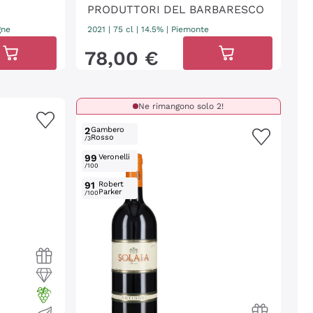
PRODUTTORI DEL BARBARESCO
gne
2021
|
75 cl
| 14.5%
|
Piemonte
78
,
00
€
Ne rimangono solo 2!
2
Gambero
Rosso
/3
99
Veronelli
/100
91
Robert
Parker
/100