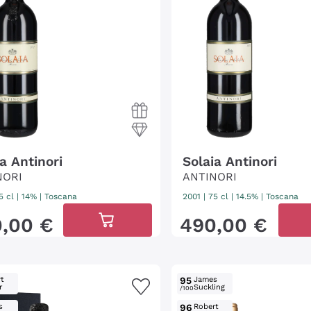
a Antinori
Solaia Antinori
NORI
ANTINORI
5 cl
| 14%
|
Toscana
2001
|
75 cl
| 14.5%
|
Toscana
0
,
00
€
490
,
00
€
t
95
James
r
Suckling
/100
s
96
Robert