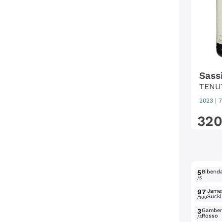
Sass
TENU
2023
|
7
32
5
Bibend
/5
97
Jame
Suckl
/100
3
Gambe
Rosso
/3