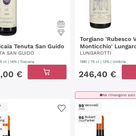
Torgiano 'Rubesco 
icaia Tenuta San Guido
Monticchio' Lungaro
TA SAN GUIDO
LUNGAROTTI
5 cl
| 14%
|
Toscana
1981
|
75 cl
| 12%
|
Umbria
0
,
00
€
246
,
40
€
Ne rimangono solo 
a
99
Veronelli
/100
s
96
Robert
ing
Parker
/100
ro