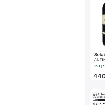
Solai
ANTI
2017
|
7
44
96
Rober
Parke
/100
97
Jame