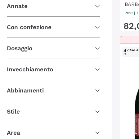
BARB
Annate
2021
|
7
82
,
Con confezione
Dosaggio
4
Vitae A
/4
Invecchiamento
Abbinamenti
Stile
Area