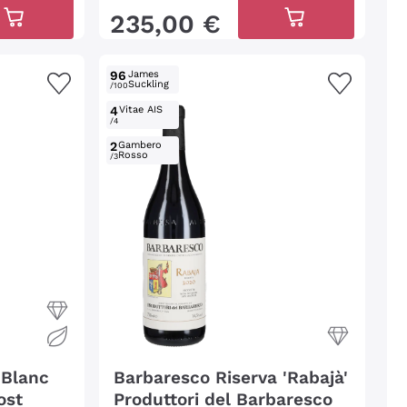
235
,
00
€
96
James
Suckling
/100
4
Vitae AIS
/4
2
Gambero
Rosso
/3
 Blanc
Barbaresco Riserva 'Rabajà'
ost
Produttori del Barbaresco