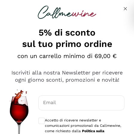
Salta al contenuto principale
Descrivi cosa stai cercando
5% di sconto
sul tuo primo ordine
Ottimo
con un carrello minimo di 69,00 €
4,5
/5
2.566
Iscriviti alla nostra Newsletter per ricevere
recensioni
ogni giorno sconti, promozioni e novità!
Le nostre recensioni a 4 e 5 stelle.
Clicca qui per leggerle tutte >
Email
Precedente
Successivo
Consensi opzionali per ricevere comunica
Accetto di ricevere newsletter e
Ieri
comunicazioni promozionali da Callmewine,
Ordine tutto ok, niente da dire a riguardo. Il sito in se
come richiesto dalla
Politica sulla