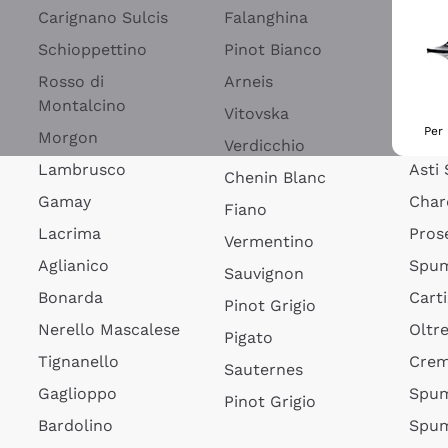
Blan
Carignano Sulcis
Falanghina
Spum
Schioppettino
Pinot Bianco
Spum
Rosso di
Arneis
Montalcino
Fran
Vitovska
Per 
Morgon
Lamb
Verdicchio
Lambrusco
Asti
Chenin Blanc
Gamay
Char
Fiano
Lacrima
Pros
Vermentino
Aglianico
Spum
Sauvignon
Bonarda
Cart
Pinot Grigio
Nerello Mascalese
Oltr
Pigato
Tignanello
Cre
Sauternes
Gaglioppo
Spum
Pinot Grigio
Bardolino
Spum