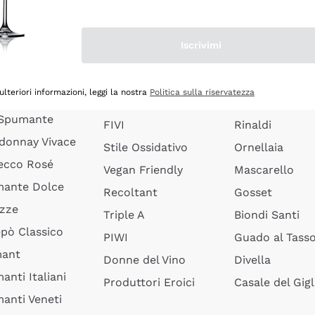
quette Limoux
Senza Solfiti
Ceretto
anti Pinot
Vini Biologici
Masseto
Iscrivimi
anti Ribolla
Vini Biodinamici
Agrapart
ciacorta Saten
Vini in Anfora
Quintarelli
ulteriori informazioni, leggi la nostra
Politica sulla riservatezza
rusco Vivace
Lieviti Indigeni
Jacquesson
 Spumante
FIVI
Rinaldi
donnay Vivace
Stile Ossidativo
Ornellaia
ecco Rosé
Vegan Friendly
Mascarello
ante Dolce
Recoltant
Gosset
izze
Triple A
Biondi Santi
epò Classico
PIWI
Guado al Tass
mant
Donne del Vino
Divella
anti Italiani
Produttori Eroici
Casale del Gigl
anti Veneti