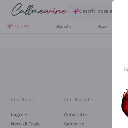
Salta al contenuto principale
Descrivi cosa stai ce
SCONTI
Bianchi
Rossi
I
Vini Rossi
Vini Bianchi
Spu
Lagrein
Catarratto
Pros
Fon
Nero di Troia
Sancerre