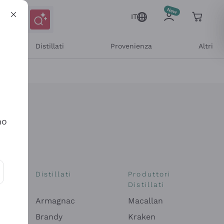
IT
Distillati
Provenienza
Altri
no
i
Distillati
Produttori
Distillati
ioni e offerte personalizzate
Armagnac
Macallan
Brandy
Kraken