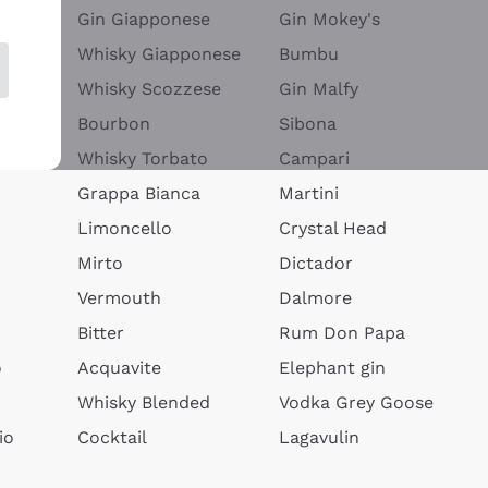
Gin Giapponese
Gin Mokey's
Whisky Giapponese
Bumbu
Whisky Scozzese
Gin Malfy
Bourbon
Sibona
Whisky Torbato
Campari
Grappa Bianca
Martini
Limoncello
Crystal Head
Mirto
Dictador
Vermouth
Dalmore
Bitter
Rum Don Papa
o
Acquavite
Elephant gin
Whisky Blended
Vodka Grey Goose
io
Cocktail
Lagavulin