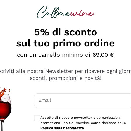
rcando
Champagne
Spumanti
Tutti i Vini
5% di sconto
sul tuo primo ordine
con un carrello minimo di 69,00 €
scriviti alla nostra Newsletter per ricevere ogni gior
Esplora il catalogo
sconti, promozioni e novità!
Email
manti
Filosofie
Produttori Vin
Consensi opzionali per ricevere comunicaz
ecco Col
Vini del Vignaiolo
Sedilesu
Accetto di ricevere newsletter e comunicazioni
promozionali da Callmewine, come richiesto dalla
do
Orange Wine
Bastianich
Politica sulla riservatezza