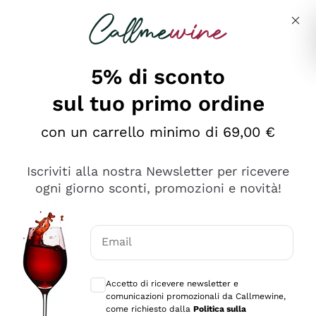
Salta al contenuto principale
Descrivi cosa stai cercando
5% di sconto
sul tuo primo ordine
Ottimo
con un carrello minimo di 69,00 €
4,5
/5
2.559
Iscriviti alla nostra Newsletter per ricevere
recensioni
ogni giorno sconti, promozioni e novità!
Le nostre recensioni a 4 e 5 stelle.
Clicca qui per leggerle tutte >
Email
Precedente
Successivo
Consensi opzionali per ricevere comunica
Accetto di ricevere newsletter e
Oggi
comunicazioni promozionali da Callmewine,
Il catalogo offre moltissime possibilità di scelta tra tanti
come richiesto dalla
Politica sulla